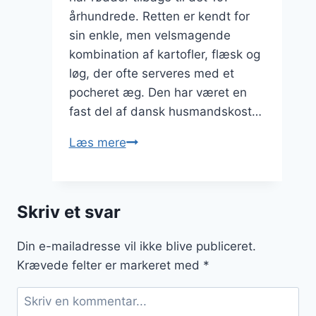
århundrede. Retten er kendt for
sin enkle, men velsmagende
kombination af kartofler, flæsk og
løg, der ofte serveres med et
pocheret æg. Den har været en
fast del af dansk husmandskost…
Brændende
Læs mere
kærlighed
med
sennep:
Skriv et svar
for
en
Din e-mailadresse vil ikke blive publiceret.
ekstra
Krævede felter er markeret med
*
smag