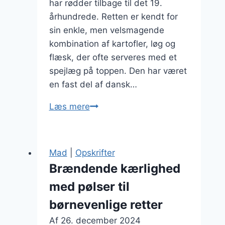
har rødder tilbage til det 19.
århundrede. Retten er kendt for
sin enkle, men velsmagende
kombination af kartofler, løg og
flæsk, der ofte serveres med et
spejlæg på toppen. Den har været
en fast del af dansk…
Brændende
Læs mere
kærlighed
med
bacon:
Mad
|
Opskrifter
Tilføj
Brændende kærlighed
en
med pølser til
sprød
smag
børnevenlige retter
Af
26. december 2024