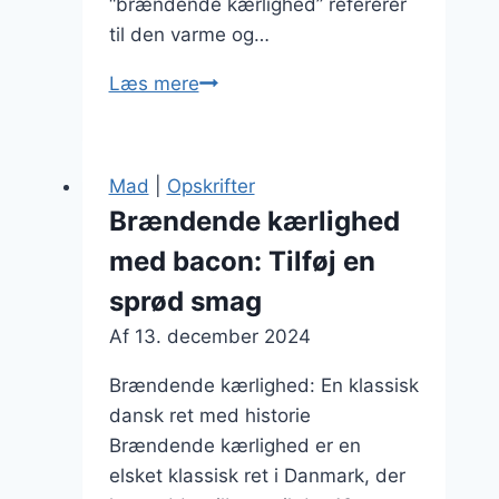
“brændende kærlighed” refererer
til den varme og…
Brændende
Læs mere
kærlighed
med
muskat
Mad
|
Opskrifter
og
Brændende kærlighed
krydderurter
med bacon: Tilføj en
sprød smag
Af
13. december 2024
Brændende kærlighed: En klassisk
dansk ret med historie
Brændende kærlighed er en
elsket klassisk ret i Danmark, der