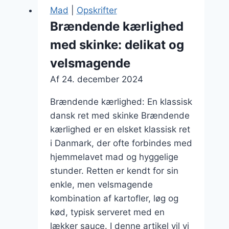
pølser
Mad
|
Opskrifter
til
Brændende kærlighed
børnevenlige
med skinke: delikat og
retter
velsmagende
Af
24. december 2024
Brændende kærlighed: En klassisk
dansk ret med skinke Brændende
kærlighed er en elsket klassisk ret
i Danmark, der ofte forbindes med
hjemmelavet mad og hyggelige
stunder. Retten er kendt for sin
enkle, men velsmagende
kombination af kartofler, løg og
kød, typisk serveret med en
lækker sauce. I denne artikel vil vi