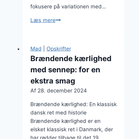
fokusere på variationen med…
Brændende
Læs mere
kærlighed
med
skinke:
Mad
|
Opskrifter
delikat
Brændende kærlighed
og
med sennep: for en
velsmagende
ekstra smag
Af
28. december 2024
Brændende kærlighed: En klassisk
dansk ret med historie
Brændende kærlighed er en
elsket klassisk ret i Danmark, der
har rødder tilbage til det 19.