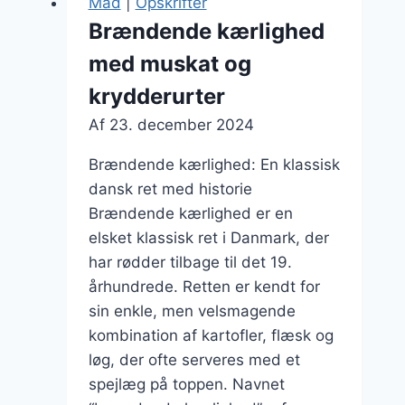
Mad
|
Opskrifter
overrask
Brændende kærlighed
dine
med muskat og
gæster
krydderurter
Af
23. december 2024
Brændende kærlighed: En klassisk
dansk ret med historie
Brændende kærlighed er en
elsket klassisk ret i Danmark, der
har rødder tilbage til det 19.
århundrede. Retten er kendt for
sin enkle, men velsmagende
kombination af kartofler, flæsk og
løg, der ofte serveres med et
spejlæg på toppen. Navnet