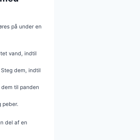
øres på under en
tet vand, indtil
 Steg dem, indtil
t dem til panden
g peber.
n del af en