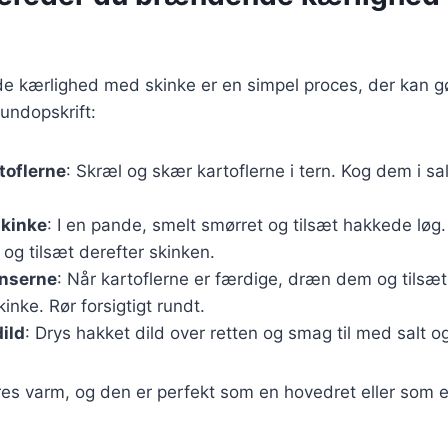
e kærlighed med skinke er en simpel proces, der kan g
rundopskrift:
toflerne
: Skræl og skær kartoflerne i tern. Kog dem i sal
skinke
: I en pande, smelt smørret og tilsæt hakkede løg.
 og tilsæt derefter skinken.
enserne
: Når kartoflerne er færdige, dræn dem og tilsæ
inke. Rør forsigtigt rundt.
ild
: Drys hakket dild over retten og smag til med salt o
es varm, og den er perfekt som en hovedret eller som e