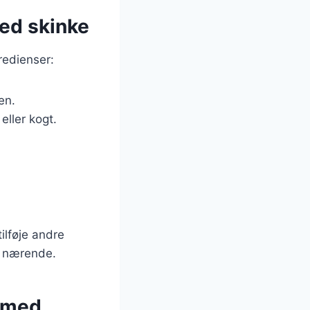
ed skinke
redienser:
en.
eller kogt.
ilføje andre
g nærende.
 med