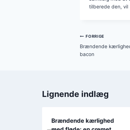
tilberede den, v
Indlægsnavi
FORRIGE
Brændende kærlighed
bacon
Lignende indlæg
hed
Brændende kærlighed
men om
med fløde: en cremet