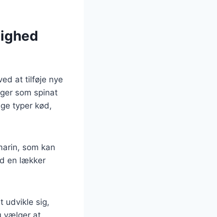
lighed
d at tilføje nye
ager som spinat
ige typer kød,
smarin, som kan
ed en lækker
 udvikle sig,
u vælger at