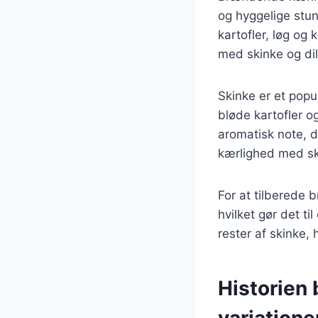
og hyggelige stu
kartofler, løg og 
med skinke og dild
Skinke er et pop
bløde kartofler o
aromatisk note, d
kærlighed med ski
For at tilberede
hvilket gør det ti
rester af skinke,
Historien
variatione