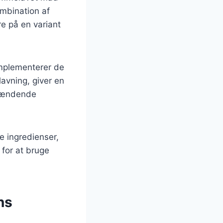
ombination af
ere på en variant
omplementerer de
lavning, giver en
brændende
 ingredienser,
 for at bruge
ns