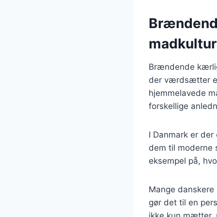
Brændende
madkultur
Brændende kærlig
der værdsætter e
hjemmelavede målt
forskellige anled
I Danmark er der e
dem til moderne 
eksempel på, hvor
Mange danskere h
gør det til en pers
ikke kun mætter,