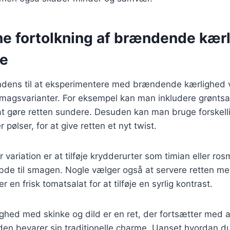
e fortolkning af brændende kær
ke
endens til at eksperimentere med brændende kærlighed ve
smagsvarianter. For eksempel kan man inkludere grønts
r at gøre retten sundere. Desuden kan man bruge forskell
 pølser, for at give retten et nyt twist.
variation er at tilføje krydderurter som timian eller ro
ybde til smagen. Nogle vælger også at servere retten m
 en frisk tomatsalat for at tilføje en syrlig kontrast.
ed med skinke og dild er en ret, der fortsætter med at
den bevarer sin traditionelle charme. Uanset hvordan d