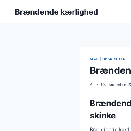
Fortsæt
Brændende kærlighed
til
indhold
MAD
|
OPSKRIFTER
Brændend
Af
10. december 2
Brændende
skinke
Brændende kærlig