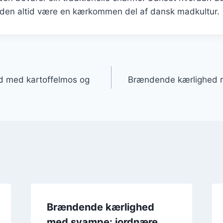
il den altid være en kærkommen del af dansk madkultur.
gation
 med kartoffelmos og
Brændende kærlighed m
Brændende kærlighed
med svampe: jordnære