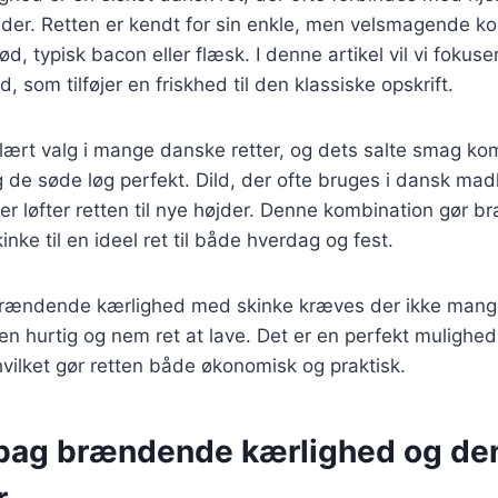
nder. Retten er kendt for sin enkle, men velsmagende k
kød, typisk bacon eller flæsk. I denne artikel vil vi fokus
, som tilføjer en friskhed til den klassiske opskrift.
ulært valg i mange danske retter, og dets salte smag k
g de søde løg perfekt. Dild, der ofte bruges i dansk mad
er løfter retten til nye højder. Denne kombination gør 
nke til en ideel ret til både hverdag og fest.
 brændende kærlighed med skinke kræves der ikke mange
l en hurtig og nem ret at lave. Det er en perfekt mulighed
 hvilket gør retten både økonomisk og praktisk.
 bag brændende kærlighed og de
r