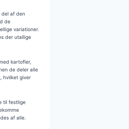
 del af den
ed de
llige variationer.
s der utallige
ed kartofler,
men de deler alle
 hvilket giver
il festlige
mødekomme
des af alle.