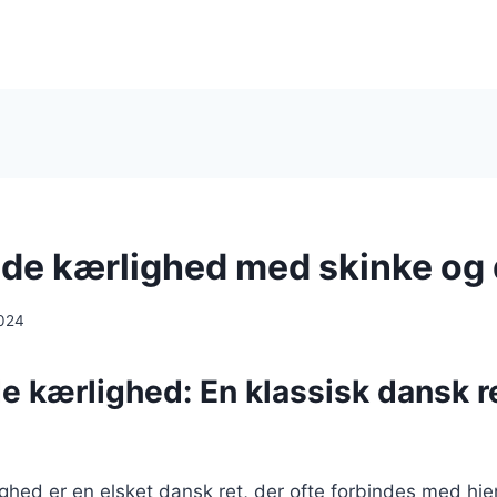
e kærlighed med skinke og 
024
 kærlighed: En klassisk dansk r
hed er en elsket dansk ret, der ofte forbindes med h