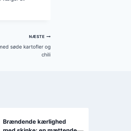
NÆSTE
ed søde kartofler og
chili
Brændende kærlighed
Brænde
med skinke: en mættende
med flø