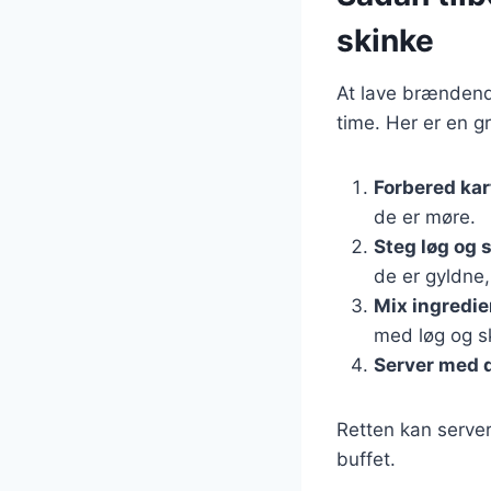
skinke
At lave brændend
time. Her er en g
Forbered kar
de er møre.
Steg løg og 
de er gyldne,
Mix ingredi
med løg og sk
Server med d
Retten kan server
buffet.