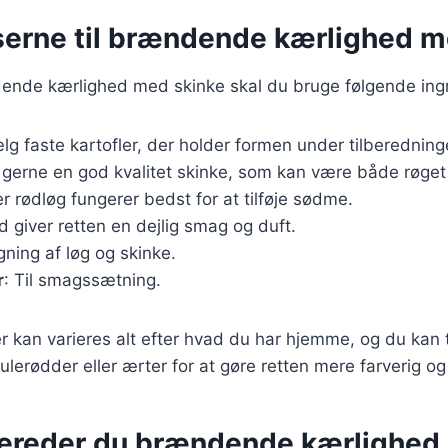
serne til brændende kærlighed m
dende kærlighed med skinke skal du bruge følgende ing
lg faste kartofler, der holder formen under tilberedning
 gerne en god kvalitet skinke, som kan være både røget 
ler rødløg fungerer bedst for at tilføje sødme.
ild giver retten en dejlig smag og duft.
egning af løg og skinke.
r
: Til smagssætning.
r kan varieres alt efter hvad du har hjemme, og du kan t
lerødder eller ærter for at gøre retten mere farverig o
bereder du brændende kærlighed