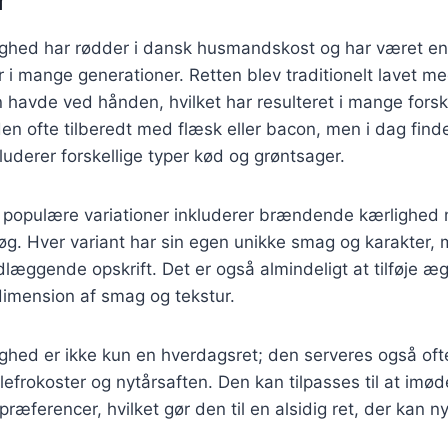
hed har rødder i dansk husmandskost og har været en
i mange generationer. Retten blev traditionelt lavet m
 havde ved hånden, hvilket har resulteret i mange forske
den ofte tilberedt med flæsk eller bacon, men i dag finde
kluderer forskellige typer kød og grøntsager.
 populære variationer inkluderer brændende kærlighed m
øg. Hver variant har sin egen unikke smag og karakter, 
ggende opskrift. Det er også almindeligt at tilføje æg,
dimension af smag og tekstur.
ed er ikke kun en hverdagsret; den serveres også ofte t
ulefrokoster og nytårsaften. Den kan tilpasses til at i
ræferencer, hvilket gør den til en alsidig ret, der kan ny