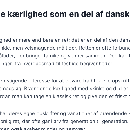
 kærlighed som en del af dansk
hed er mere end bare en ret; det er en del af den dan
nkle, men velsmagende måltider. Retten er ofte forbu
ider, der bringer familie og venner sammen. Den kan ti
ninger, fra hverdagsmad til festlige begivenheder.
n stigende interesse for at bevare traditionelle opskrift
smagsløg. Brændende kærlighed med skinke og dild er 
dan man kan tage en klassisk ret og give den et friskt 
ar deres egne opskrifter og variationer af brændende k
onlig ret, der ofte går i arv fra generation til generation.
 men også skaber minder og samvær.