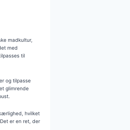
ske madkultur,
ndet med
lpasses til
er og tilpasse
et glimrende
pust.
ærlighed, hvilket
 Det er en ret, der