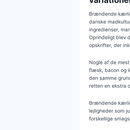
Brændende kærlig
danske madkultur 
ingredienser, man
Oprindeligt blev 
opskrifter, der in
Nogle af de mest
flæsk, bacon og l
den samme grundlæ
retten en ekstra 
Brændende kærligh
lejligheder som j
forskellige smagsp