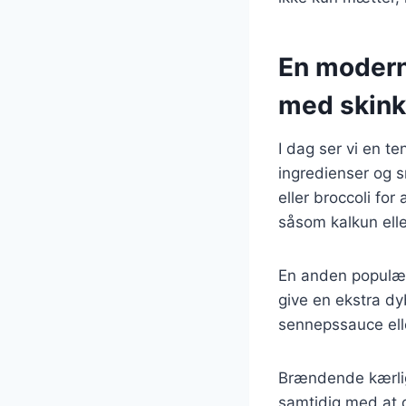
En modern
med skin
I dag ser vi en t
ingredienser og 
eller broccoli fo
såsom kalkun eller
En anden populær 
give en ekstra d
sennepssauce eller
Brændende kærligh
samtidig med at 