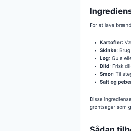
Ingredien
For at lave bræn
Kartofler
: Væ
Skinke
: Brug
Løg
: Gule el
Dild
: Frisk d
Smør
: Til st
Salt og pebe
Disse ingrediense
grøntsager som gu
Sådan til