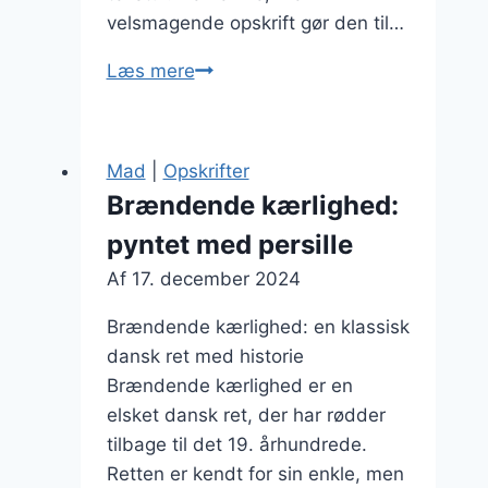
velsmagende opskrift gør den til…
Brændende
Læs mere
kærlighed
med
kartoffelmos
Mad
|
Opskrifter
til
Brændende kærlighed:
hyggelige
pyntet med persille
middage
Af
17. december 2024
Brændende kærlighed: en klassisk
dansk ret med historie
Brændende kærlighed er en
elsket dansk ret, der har rødder
tilbage til det 19. århundrede.
Retten er kendt for sin enkle, men