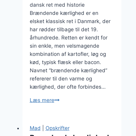
dansk ret med historie
Brændende kærlighed er en
elsket klassisk ret i Danmark, der
har rødder tilbage til det 19.
århundrede. Retten er kendt for
sin enkle, men velsmagende
kombination af kartofler, løg og
kød, typisk flæsk eller bacon.
Navnet “brændende kærlighed”
refererer til den varme og
kærlighed, der ofte forbindes…
Brændende
Læs mere
kærlighed
med
stegte
Mad
|
Opskrifter
løg