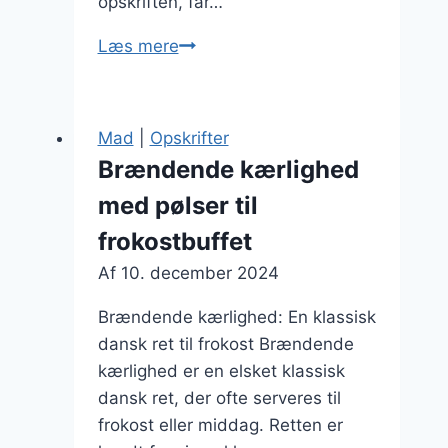
opskriften, får…
Brændende
Læs mere
kærlighed
med
rødløg:
Mad
|
Opskrifter
sødme
Brændende kærlighed
og
med pølser til
farve
frokostbuffet
Af
10. december 2024
Brændende kærlighed: En klassisk
dansk ret til frokost Brændende
kærlighed er en elsket klassisk
dansk ret, der ofte serveres til
frokost eller middag. Retten er