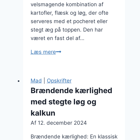
velsmagende kombination af
kartofler, flæsk og løg, der ofte
serveres med et pocheret eller
stegt æg på toppen. Den har
været en fast del af…
Brændende
Læs mere
kærlighed:
pyntet
med
Mad
|
Opskrifter
persille
Brændende kærlighed
med stegte løg og
kalkun
Af
12. december 2024
Brændende kærlighed: En klassisk