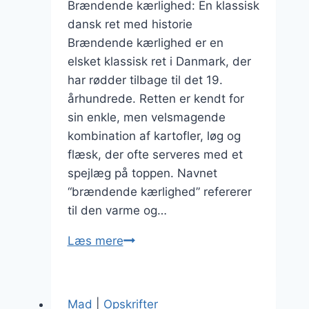
Brændende kærlighed: En klassisk
dansk ret med historie
Brændende kærlighed er en
elsket klassisk ret i Danmark, der
har rødder tilbage til det 19.
århundrede. Retten er kendt for
sin enkle, men velsmagende
kombination af kartofler, løg og
flæsk, der ofte serveres med et
spejlæg på toppen. Navnet
“brændende kærlighed” refererer
til den varme og…
Brændende
Læs mere
kærlighed
med
bacon:
Mad
|
Opskrifter