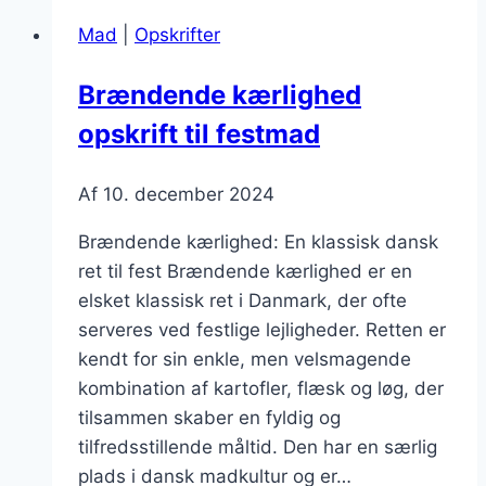
fest,
Mad
|
Opskrifter
der
imponerer
Brændende kærlighed
gæsterne
opskrift til festmad
Af
10. december 2024
Brændende kærlighed: En klassisk dansk
ret til fest Brændende kærlighed er en
elsket klassisk ret i Danmark, der ofte
serveres ved festlige lejligheder. Retten er
kendt for sin enkle, men velsmagende
kombination af kartofler, flæsk og løg, der
tilsammen skaber en fyldig og
tilfredsstillende måltid. Den har en særlig
plads i dansk madkultur og er…