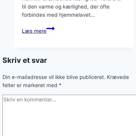
til den varme og kærlighed, der ofte
forbindes med hjemmelavet…
Brændende
Læs mere
kærlighed
med
kartoffelmos:
Skriv et svar
Komfortmad
Din e-mailadresse vil ikke blive publiceret.
Krævede
felter er markeret med
*