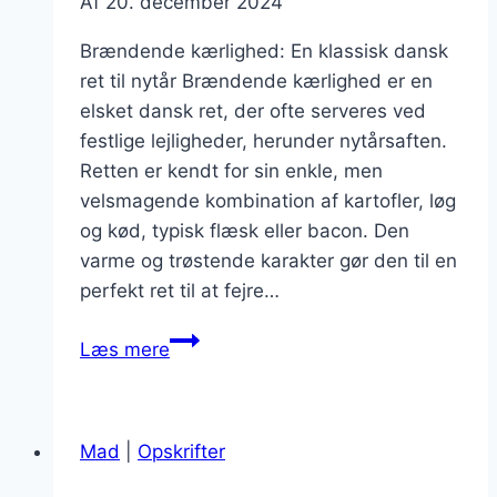
Af
20. december 2024
Brændende kærlighed: En klassisk dansk
ret til nytår Brændende kærlighed er en
elsket dansk ret, der ofte serveres ved
festlige lejligheder, herunder nytårsaften.
Retten er kendt for sin enkle, men
velsmagende kombination af kartofler, løg
og kød, typisk flæsk eller bacon. Den
varme og trøstende karakter gør den til en
perfekt ret til at fejre…
Brændende
Læs mere
kærlighed
til
nytår
Mad
|
Opskrifter
med
skovløg