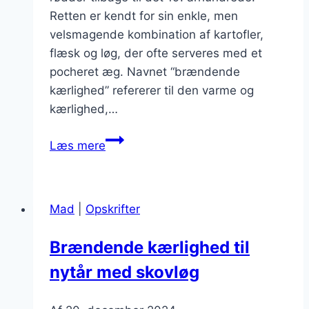
Retten er kendt for sin enkle, men
velsmagende kombination af kartofler,
flæsk og løg, der ofte serveres med et
pocheret æg. Navnet “brændende
kærlighed” refererer til den varme og
kærlighed,…
Brændende
Læs mere
kærlighed
med
persille:
Mad
|
Opskrifter
friske
krydderurter
Brændende kærlighed til
til
nytår med skovløg
smag