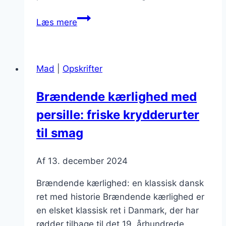
Brændende
Læs mere
kærlighed
opskrift
til
Mad
|
Opskrifter
festmad
Brændende kærlighed med
persille: friske krydderurter
til smag
Af
13. december 2024
Brændende kærlighed: en klassisk dansk
ret med historie Brændende kærlighed er
en elsket klassisk ret i Danmark, der har
rødder tilbage til det 19. århundrede.