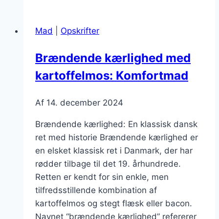
som
vintermad
Mad
|
Opskrifter
der
varmer
Brændende kærlighed med
kartoffelmos: Komfortmad
Af
14. december 2024
Brændende kærlighed: En klassisk dansk
ret med historie Brændende kærlighed er
en elsket klassisk ret i Danmark, der har
rødder tilbage til det 19. århundrede.
Retten er kendt for sin enkle, men
tilfredsstillende kombination af
kartoffelmos og stegt flæsk eller bacon.
Navnet “brændende kærlighed” refererer