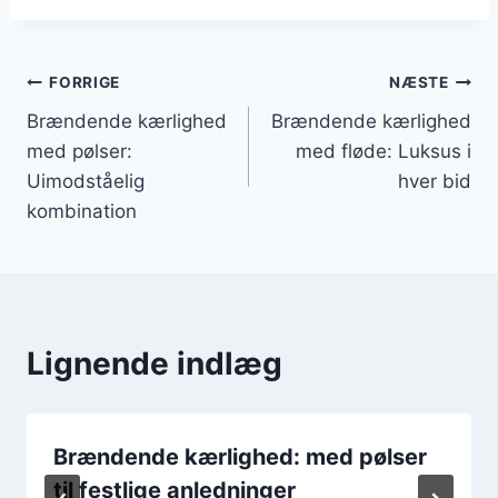
Indlægsnavigation
FORRIGE
NÆSTE
Brændende kærlighed
Brændende kærlighed
med pølser:
med fløde: Luksus i
Uimodståelig
hver bid
kombination
Lignende indlæg
Brændende kærlighed: med pølser
til festlige anledninger