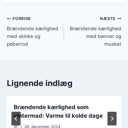
Indlægsnavigation
FORRIGE
NÆSTE
Brændende kærlighed
Brændende kærlighed
med skinke og
med bønner og
peberrod
muskat
Lignende indlæg
Brændende kærlighed som
vintermad: Varme til kolde dage
Af
28. december 2024