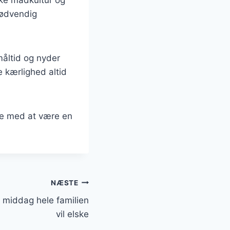
ske madkultur og
nødvendig
åltid og nyder
e kærlighed altid
te med at være en
NÆSTE
 middag hele familien
vil elske