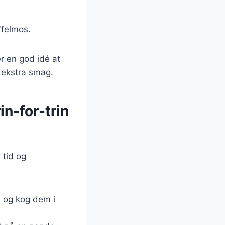
ffelmos.
r en god idé at
je ekstra smag.
n-for-trin
 tid og
, og kog dem i