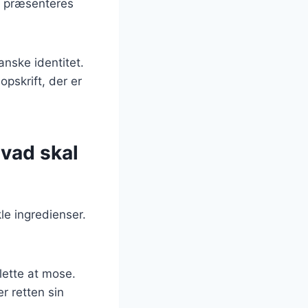
e præsenteres
nske identitet.
skrift, der er
vad skal
le ingredienser.
lette at mose.
er retten sin