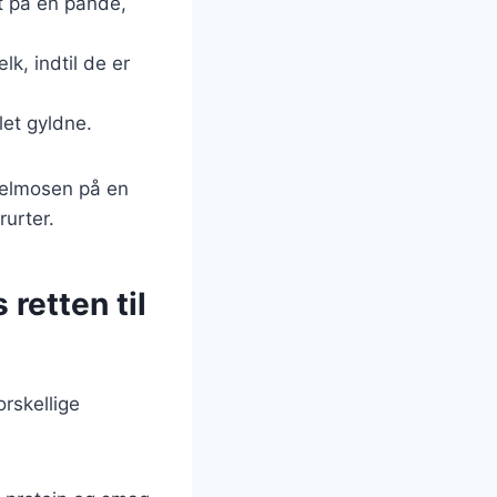
et på en pande,
, indtil de er
let gyldne.
ffelmosen på en
rurter.
retten til
rskellige