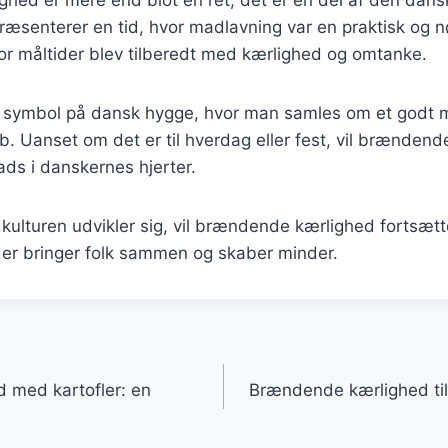
hed er mere end blot en ret; det er en del af den dan
præsenterer en tid, hvor madlavning var en praktisk og 
or måltider blev tilberedt med kærlighed og omtanke.
t symbol på dansk hygge, hvor man samles om et godt m
. Uanset om det er til hverdag eller fest, vil brændend
ads i danskernes hjerter.
dkulturen udvikler sig, vil brændende kærlighed fortsæt
 der bringer folk sammen og skaber minder.
gation
 med kartofler: en
Brændende kærlighed til