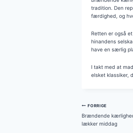
Brændende kærlig
tradition. Den re
færdighed, og hv
Retten er også e
hinandens selskab
have en særlig pl
I takt med at ma
elsket klassiker,
Indlægsnavi
FORRIGE
Brændende kærlighed
lækker middag