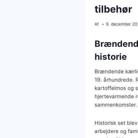
tilbehør
Af
9. december 2
Brændende
historie
Brændende kærligh
19. århundrede. 
kartoffelmos og s
hjertevarmende r
sammenkomster.
Historisk set bl
arbejdere og fami