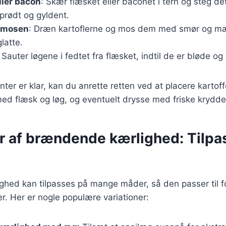
ller bacon
: Skær flæsket eller baconet i tern og steg d
sprødt og gyldent.
elmosen
: Dræn kartoflerne og mos dem med smør og mælk
latte.
: Sauter løgene i fedtet fra flæsket, indtil de er bløde og 
ter er klar, kan du anrette retten ved at placere karto
med flæsk og løg, og eventuelt drysse med friske krydde
r af brændende kærlighed: Tilpas 
hed kan tilpasses på mange måder, så den passer til fo
. Her er nogle populære variationer: