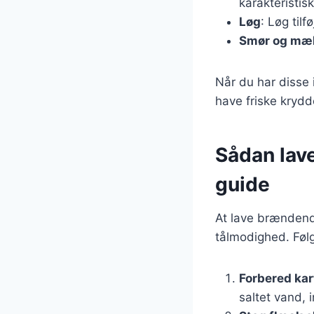
karakteristis
Løg
: Løg tilf
Smør og mæ
Når du har disse 
have friske krydde
Sådan lave
guide
At lave brændende
tålmodighed. Følg 
Forbered kar
saltet vand, 