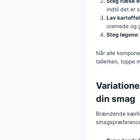
Steg flæsk e
indtil det er 
Lav kartoff
cremede og g
Steg løgene
Når alle komponen
tallerken, toppe 
Variatione
din smag
Brændende kærlig
smagspræferencer