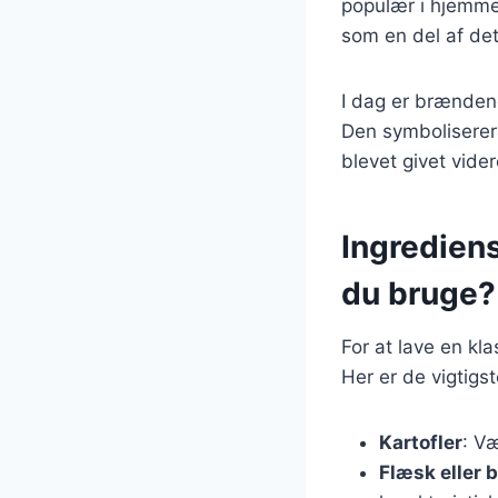
populær i hjemmet
som en del af de
I dag er brændend
Den symboliserer
blevet givet vide
Ingredien
du bruge?
For at lave en k
Her er de vigtigst
Kartofler
: V
Flæsk eller 