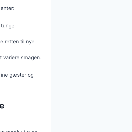
menter:
n tunge
 retten til nye
 at variere smagen.
 dine gæster og
ke