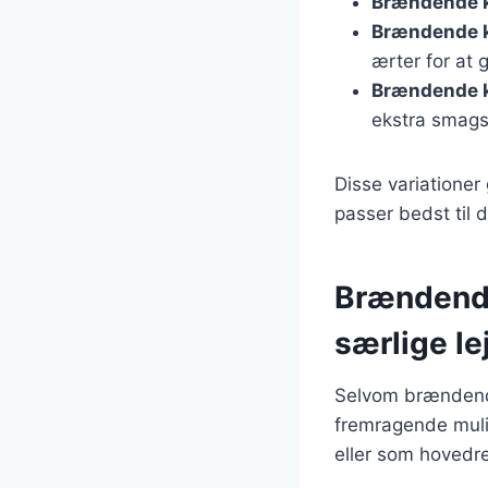
Brændende 
Brændende k
ærter for at 
Brændende 
ekstra smags
Disse variationer
passer bedst til 
Brændende
særlige le
Selvom brændende
fremragende mulig
eller som hovedre