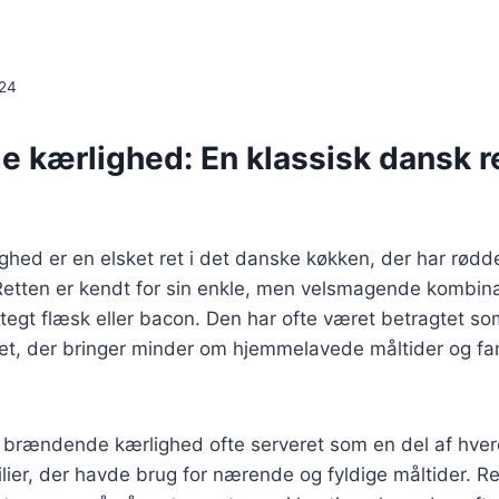
024
 kærlighed: En klassisk dansk r
ed er en elsket ret i det danske køkken, der har rødder
Retten er kendt for sin enkle, men velsmagende kombina
tegt flæsk eller bacon. Den har ofte været betragtet s
et, der bringer minder om hjemmelavede måltider og fa
ev brændende kærlighed ofte serveret som en del af hve
lier, der havde brug for nærende og fyldige måltider. Re