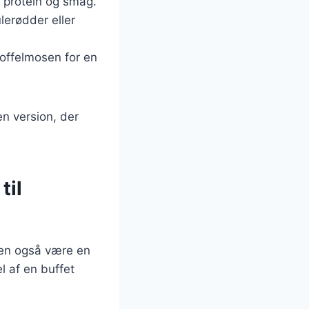
a protein og smag.
lerødder eller
toffelmosen for en
en version, der
til
en også være en
l af en buffet