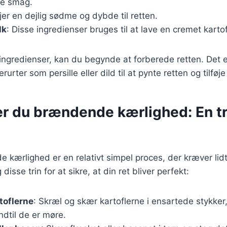
ke smag.
øjer en dejlig sødme og dybde til retten.
lk
: Disse ingredienser bruges til at lave en cremet karto
ingredienser, kan du begynde at forberede retten. Det e
rurter som persille eller dild til at pynte retten og tilfø
r du brændende kærlighed: En tri
 kærlighed er en relativt simpel proces, der kræver lidt
disse trin for at sikre, at din ret bliver perfekt:
toflerne
: Skræl og skær kartoflerne i ensartede stykker
indtil de er møre.