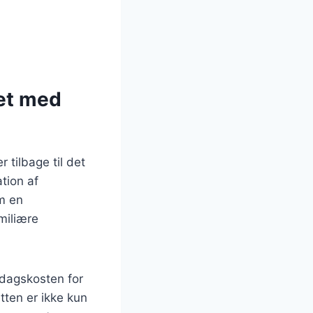
et med
 tilbage til det
tion af
om en
miliære
rdagskosten for
tten er ikke kun