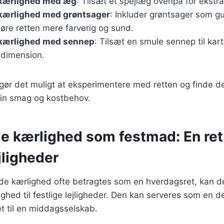
kærlighed med æg
: Tilsæt et spejlæg ovenpå for ekstr
ærlighed med grøntsager
: Inkluder grøntsager som gu
gøre retten mere farverig og sund.
kærlighed med sennep
: Tilsæt en smule sennep til kar
dimension.
 gør det muligt at eksperimentere med retten og finde d
din smag og kostbehov.
 kærlighed som festmad: En ret 
jligheder
 kærlighed ofte betragtes som en hverdagsret, kan d
hed til festlige lejligheder. Den kan serveres som en de
t til en middagsselskab.