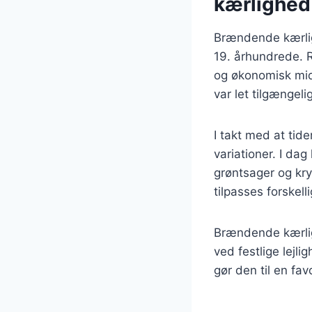
kærlighed
Brændende kærlig
19. århundrede. 
og økonomisk midd
var let tilgængeli
I takt med at tid
variationer. I dag
grøntsager og kryd
tilpasses forske
Brændende kærlig
ved festlige lejl
gør den til en f