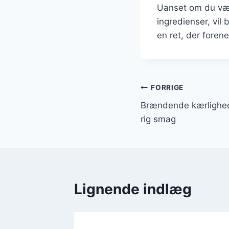
Uanset om du vælg
ingredienser, vil
en ret, der foren
Indlægsnavi
FORRIGE
Brændende kærlighed
rig smag
Lignende indlæg