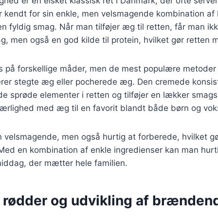
ed er en elsket klassisk ret i Danmark, der ofte serve
 kendt for sin enkle, men velsmagende kombination af k
en fyldig smag. Når man tilføjer æg til retten, får man ik
, men også en god kilde til protein, hvilket gør retten
s på forskellige måder, men de mest populære metoder
erer stegte æg eller pocherede æg. Den cremede konsi
e sprøde elementer i retten og tilføjer en lækker smag
rlighed med æg til en favorit blandt både børn og vok
n velsmagende, men også hurtig at forberede, hvilket gør
 Med en kombination af enkle ingredienser kan man hurt
 middag, der mætter hele familien.
e rødder og udvikling af brænden