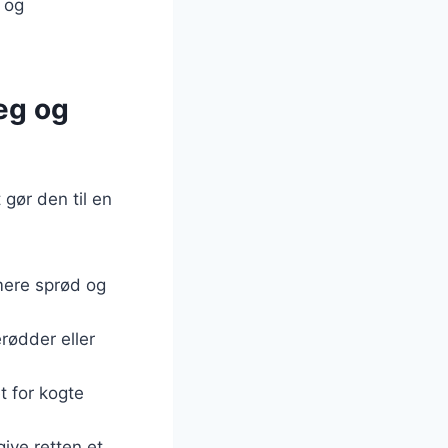
s og
æg og
gør den til en
mere sprød og
rødder eller
t for kogte
give retten et