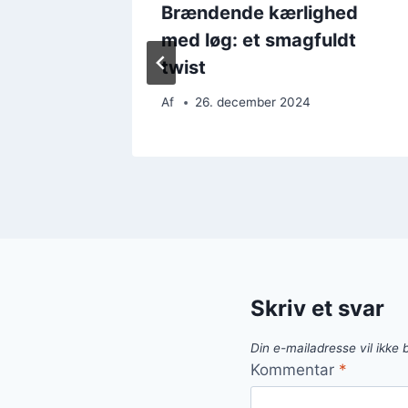
hed
Brændende kærlighed
stra
med løg: et smagfuldt
twist
Af
26. december 2024
Skriv et svar
Din e-mailadresse vil ikke b
Kommentar
*