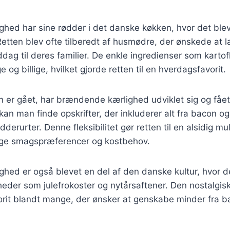
hed har sine rødder i det danske køkken, hvor det blev
Retten blev ofte tilberedt af husmødre, der ønskede at
ag til deres familier. De enkle ingredienser som kartofl
ge og billige, hvilket gjorde retten til en hverdagsfavorit.
en er gået, har brændende kærlighed udviklet sig og fået 
 kan man finde opskrifter, der inkluderer alt fra bacon og 
derurter. Denne fleksibilitet gør retten til en alsidig m
llige smagspræferencer og kostbehov.
hed er også blevet en del af den danske kultur, hvor d
igheder som julefrokoster og nytårsaftener. Den nostalgis
avorit blandt mange, der ønsker at genskabe minder fra