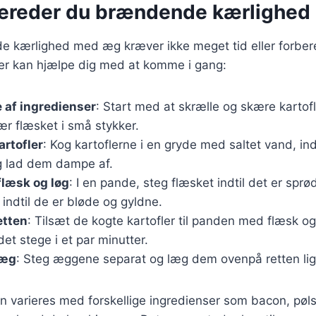
bereder du brændende kærlighe
e kærlighed med æg kræver ikke meget tid eller forber
der kan hjælpe dig med at komme i gang:
 af ingredienser
: Start med at skrælle og skære kartofl
r flæsket i små stykker.
artofler
: Kog kartoflerne i en gryde med saltet vand, ind
 lad dem dampe af.
flæsk og løg
: I en pande, steg flæsket indtil det er sprø
indtil de er bløde og gyldne.
etten
: Tilsæt de kogte kartofler til panden med flæsk og
det stege i et par minutter.
 æg
: Steg æggene separat og læg dem ovenpå retten lige
n varieres med forskellige ingredienser som bacon, pølse