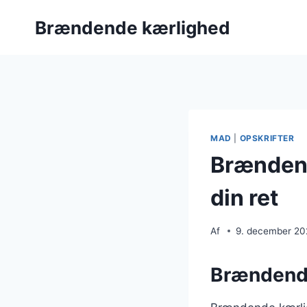
Fortsæt
Brændende kærlighed
til
indhold
MAD
|
OPSKRIFTER
Brændend
din ret
Af
9. december 2
Brændende