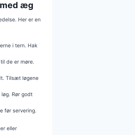
d med æg
edelse. Her er en
erne i tern. Hak
til de er møre.
dt. Tilsæt løgene
 løg. Rør godt
 før servering.
r eller