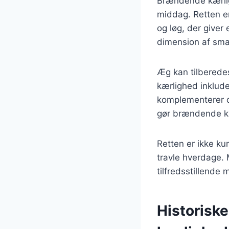
Brændende kærligh
middag. Retten er
og løg, der giver 
dimension af smag
Æg kan tilberede
kærlighed inklud
komplementerer d
gør brændende kæ
Retten er ikke ku
travle hverdage.
tilfredsstillende
Historisk