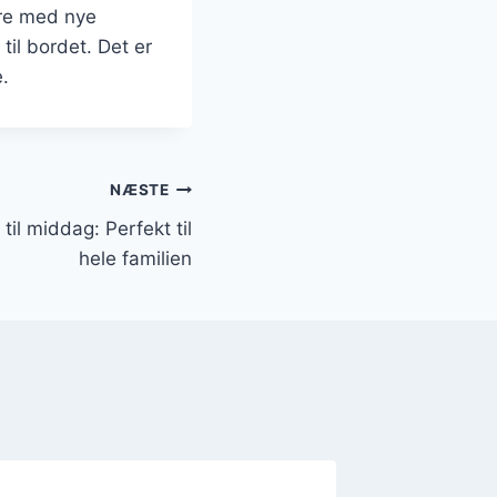
ere med nye
il bordet. Det er
.
NÆSTE
il middag: Perfekt til
hele familien