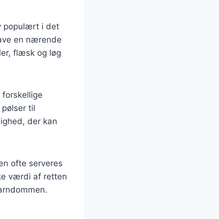
 populært i det
 lave en nærende
er, flæsk og løg
forskellige
pølser til
ulighed, der kan
en ofte serveres
ke værdi af retten
 barndommen.