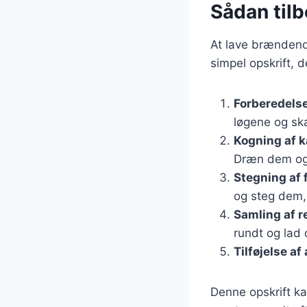
Sådan til
At lave brændend
simpel opskrift, 
Forberedelse
løgene og skæ
Kogning af k
Dræn dem og
Stegning af 
og steg dem, 
Samling af r
rundt og lad 
Tilføjelse af
Denne opskrift ka