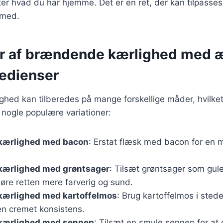
fter hvad du har hjemme. Det er en ret, der kan tilpasse
 med.
er af brændende kærlighed med 
redienser
ed kan tilberedes på mange forskellige måder, hvilket 
r nogle populære variationer:
kærlighed med bacon
: Erstat flæsk med bacon for en 
ærlighed med grøntsager
: Tilsæt grøntsager som gule
gøre retten mere farverig og sund.
ærlighed med kartoffelmos
: Brug kartoffelmos i stede
 en cremet konsistens.
kærlighed med sennep
: Tilsæt en smule sennep for at 