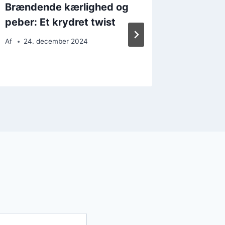
Brændende kærlighed og
Brænde
peber: Et krydret twist
med per
Af
24. december 2024
Af
20. 