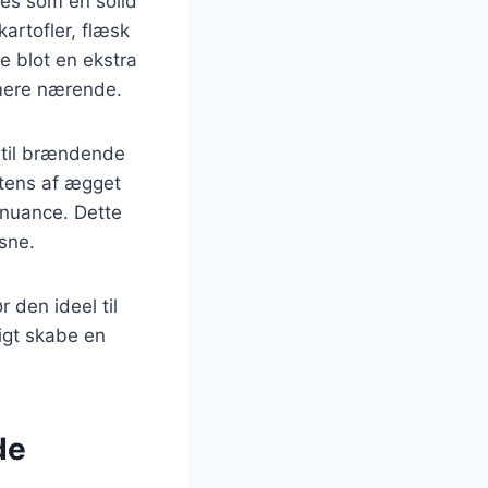
res som en solid
artofler, flæsk
ke blot en ekstra
 mere nærende.
 til brændende
stens af ægget
snuance. Dette
sne.
 den ideel til
igt skabe en
de