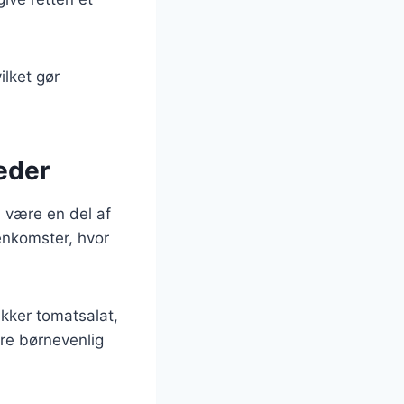
ilket gør
heder
 være en del af
enkomster, hvor
ækker tomatsalat,
re børnevenlig