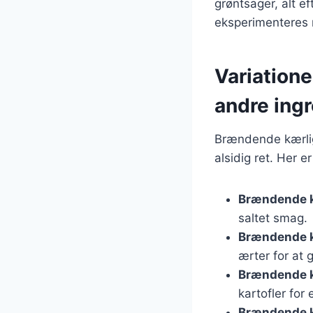
grøntsager, alt e
eksperimenteres
Variation
andre ing
Brændende kærligh
alsidig ret. Her e
Brændende 
saltet smag.
Brændende k
ærter for at 
Brændende k
kartofler for
Brændende 