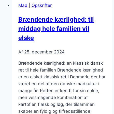
kalkun
Mad
|
Opskrifter
og
stegte
Brændende kærlighed: til
løg
middag hele familien vil
elske
Af
25. december 2024
Brændende kærlighed: en klassisk dansk
ret til hele familien Brændende kærlighed
er en elsket klassisk ret i Danmark, der har
været en del af den danske madkultur i
mange år. Retten er kendt for sin enkle,
men velsmagende kombination af
kartofler, flæsk og løg, der tilsammen
skaber en fyldig og tilfredsstillende