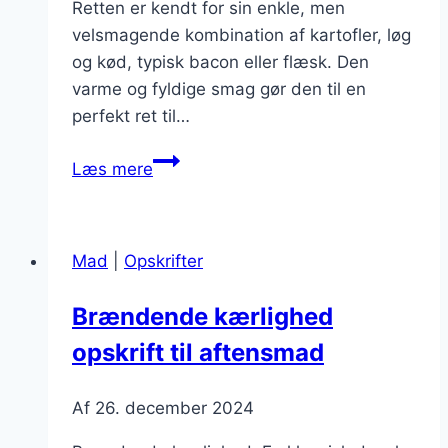
Retten er kendt for sin enkle, men
velsmagende kombination af kartofler, løg
og kød, typisk bacon eller flæsk. Den
varme og fyldige smag gør den til en
perfekt ret til…
Brændende
Læs mere
kærlighed
med
skinke
Mad
|
Opskrifter
og
grøntsager
Brændende kærlighed
til
opskrift til aftensmad
hele
familien
Af
26. december 2024