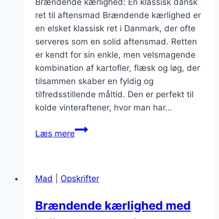
Brændende kærlighed: En klassisk dansk
ret til aftensmad Brændende kærlighed er
en elsket klassisk ret i Danmark, der ofte
serveres som en solid aftensmad. Retten
er kendt for sin enkle, men velsmagende
kombination af kartofler, flæsk og løg, der
tilsammen skaber en fyldig og
tilfredsstillende måltid. Den er perfekt til
kolde vinteraftener, hvor man har…
Brændende
Læs mere
kærlighed
opskrift
til
Mad
|
Opskrifter
aftensmad
Brændende kærlighed med