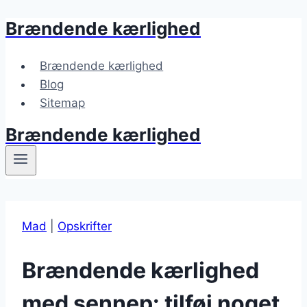
Brændende kærlighed
Fortsæt
til
indhold
Brændende kærlighed
Blog
Sitemap
Brændende kærlighed
Mad
|
Opskrifter
Brændende kærlighed
med sennep: tilføj noget