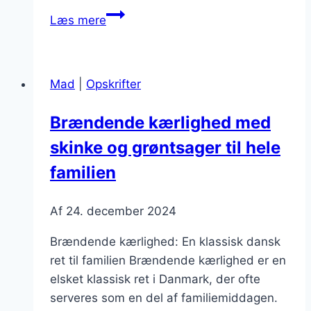
Brændende
Læs mere
kærlighed
med
æble
Mad
|
Opskrifter
og
muskatnød
Brændende kærlighed med
skinke og grøntsager til hele
familien
Af
24. december 2024
Brændende kærlighed: En klassisk dansk
ret til familien Brændende kærlighed er en
elsket klassisk ret i Danmark, der ofte
serveres som en del af familiemiddagen.