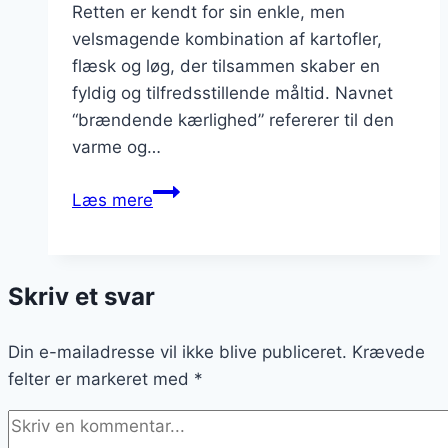
Retten er kendt for sin enkle, men
velsmagende kombination af kartofler,
flæsk og løg, der tilsammen skaber en
fyldig og tilfredsstillende måltid. Navnet
“brændende kærlighed” refererer til den
varme og…
Brændende
Læs mere
kærlighed
opskrift
til
Skriv et svar
begyndere
Din e-mailadresse vil ikke blive publiceret.
Krævede
felter er markeret med
*