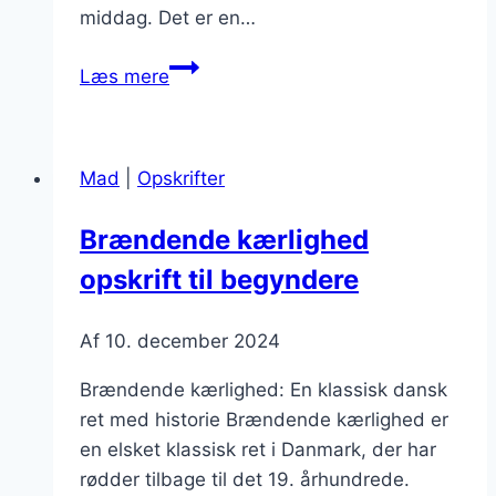
middag. Det er en…
Brændende
Læs mere
kærlighed:
til
middag
Mad
|
Opskrifter
hele
familien
Brændende kærlighed
vil
opskrift til begyndere
elske
Af
10. december 2024
Brændende kærlighed: En klassisk dansk
ret med historie Brændende kærlighed er
en elsket klassisk ret i Danmark, der har
rødder tilbage til det 19. århundrede.