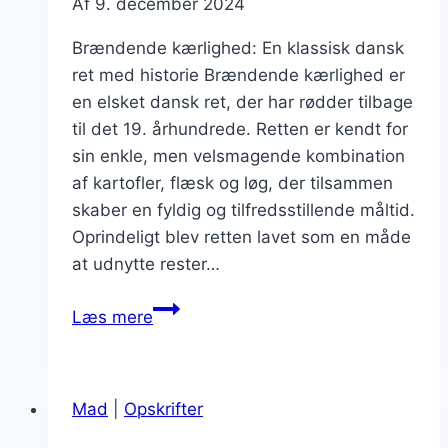
Af
9. december 2024
Brændende kærlighed: En klassisk dansk
ret med historie Brændende kærlighed er
en elsket dansk ret, der har rødder tilbage
til det 19. århundrede. Retten er kendt for
sin enkle, men velsmagende kombination
af kartofler, flæsk og løg, der tilsammen
skaber en fyldig og tilfredsstillende måltid.
Oprindeligt blev retten lavet som en måde
at udnytte rester…
Brændende
Læs mere
kærlighed
som
vintermad
Mad
|
Opskrifter
med
æble