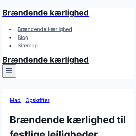
Brændende kærlighed
Fortsæt
til
indhold
Brændende kærlighed
Blog
Sitemap
Brændende kærlighed
Mad
|
Opskrifter
Brændende kærlighed til
festlige lejligheder