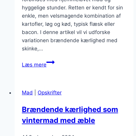
hyggelige stunder. Retten er kendt for sin
enkle, men velsmagende kombination af
kartofler, løg og kød, typisk flæsk eller
bacon. I denne artikel vil vi udforske
variationen brændende kærlighed med
skinke,…
Brændende
Læs mere
kærlighed
med
skinke:
Mad
|
Opskrifter
For
en
Brændende kærlighed som
ekstra
vintermad med æble
fylde