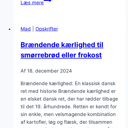
Læs mere
kærlighed
med
rødløg:
Mad
|
Opskrifter
Farverigt
og
Brændende kærlighed til
velsmagende
smørrebrød eller frokost
Af
18. december 2024
Brændende kærlighed: En klassisk dansk
ret med historie Brændende kærlighed er
en elsket dansk ret, der har rødder tilbage
til det 19. århundrede. Retten er kendt for
sin enkle, men velsmagende kombination
af kartofler, løg og flæsk, der tilsammen