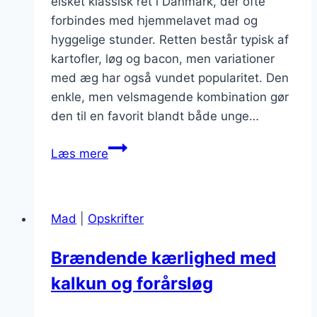
elsket klassisk ret i Danmark, der ofte
forbindes med hjemmelavet mad og
hyggelige stunder. Retten består typisk af
kartofler, løg og bacon, men variationer
med æg har også vundet popularitet. Den
enkle, men velsmagende kombination gør
den til en favorit blandt både unge…
Brændende
Læs mere
kærlighed:
En
lækker
Mad
|
Opskrifter
middag
med
Brændende kærlighed med
æg
kalkun og forårsløg