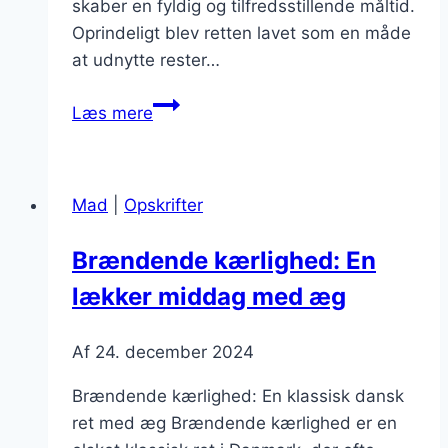
skaber en fyldig og tilfredsstillende måltid.
Oprindeligt blev retten lavet som en måde
at udnytte rester…
Brændende
Læs mere
kærlighed
til
smørrebrød
Mad
|
Opskrifter
eller
frokost
Brændende kærlighed: En
lækker middag med æg
Af
24. december 2024
Brændende kærlighed: En klassisk dansk
ret med æg Brændende kærlighed er en