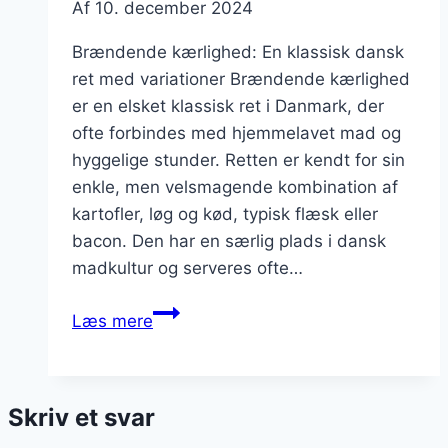
Af
10. december 2024
Brændende kærlighed: En klassisk dansk
ret med variationer Brændende kærlighed
er en elsket klassisk ret i Danmark, der
ofte forbindes med hjemmelavet mad og
hyggelige stunder. Retten er kendt for sin
enkle, men velsmagende kombination af
kartofler, løg og kød, typisk flæsk eller
bacon. Den har en særlig plads i dansk
madkultur og serveres ofte…
Brændende
Læs mere
kærlighed
med
kalkun
Skriv et svar
og
forårsløg