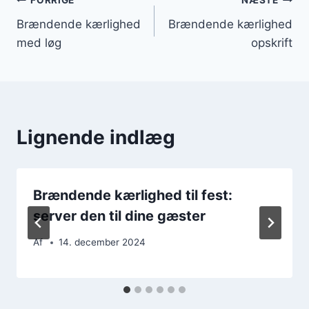
Indlægsnavigation
FORRIGE
NÆSTE
Brændende kærlighed
Brændende kærlighed
med løg
opskrift
Lignende indlæg
Brændende kærlighed til fest:
server den til dine gæster
Af
14. december 2024