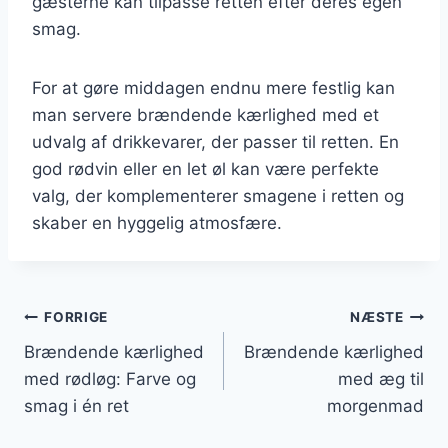
gæsterne kan tilpasse retten efter deres egen
smag.
For at gøre middagen endnu mere festlig kan
man servere brændende kærlighed med et
udvalg af drikkevarer, der passer til retten. En
god rødvin eller en let øl kan være perfekte
valg, der komplementerer smagene i retten og
skaber en hyggelig atmosfære.
Indlægsnavigation
FORRIGE
NÆSTE
Brændende kærlighed
Brændende kærlighed
med rødløg: Farve og
med æg til
smag i én ret
morgenmad