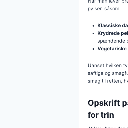
Når man laver br
pølser, såsom:
Klassiske da
Krydrede pø
spændende d
Vegetariske 
Uanset hvilken ty
saftige og smagf
smag til retten, 
Opskrift 
for trin