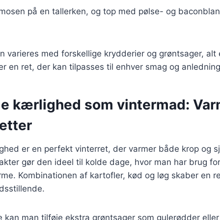
elmosen på en tallerken, og top med pølse- og baconbla
n varieres med forskellige krydderier og grøntsager, alt
r en ret, der kan tilpasses til enhver smag og anledning
 kærlighed som vintermad: Var
etter
ed er en perfekt vinterret, der varmer både krop og sj
ter gør den ideel til kolde dage, hvor man har brug fo
rme. Kombinationen af kartofler, kød og løg skaber en r
dsstillende.
 kan man tilføje ekstra grøntsager som gulerødder eller 