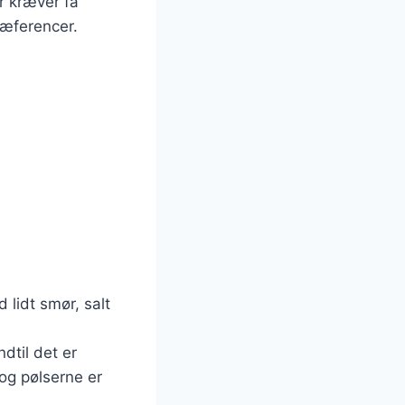
r kræver få
ræferencer.
lidt smør, salt
dtil det er
 og pølserne er