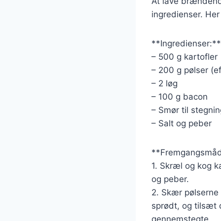
At lave brændende
ingredienser. Her
**Ingredienser:**
– 500 g kartofler
– 200 g pølser (ef
– 2 løg
– 100 g bacon
– Smør til stegni
– Salt og peber
**Fremgangsmåd
1. Skræl og kog k
og peber.
2. Skær pølserne 
sprødt, og tilsæt
gennemstegte.