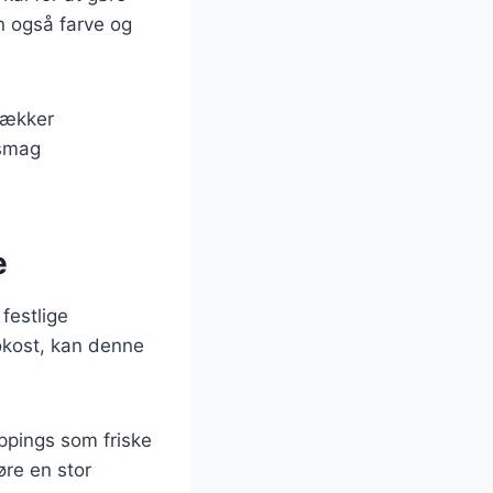
n også farve og
lækker
 smag
e
festlige
rokost, kan denne
oppings som friske
øre en stor