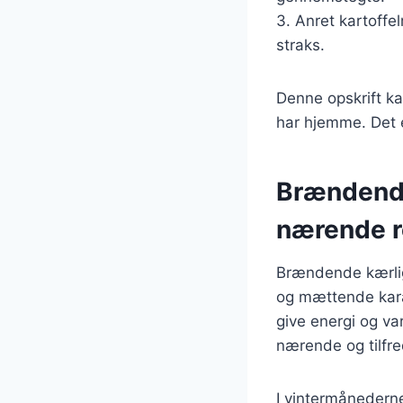
3. Anret kartoff
straks.
Denne opskrift ka
har hjemme. Det e
Brændende
nærende r
Brændende kærligh
og mættende karak
give energi og va
nærende og tilfre
I vintermånederne