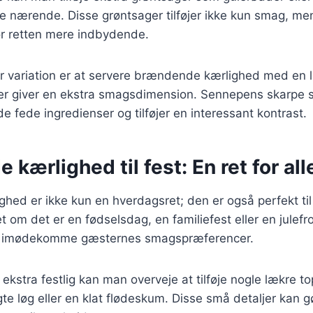
e nærende. Disse grøntsager tilføjer ikke kun smag, me
gør retten mere indbydende.
 variation er at servere brændende kærlighed med en 
er giver en ekstra smagsdimension. Sennepens skarpe
 fede ingredienser og tilføjer en interessant kontrast.
kærlighed til fest: En ret for all
ed er ikke kun en hverdagsret; den er også perfekt til 
et om det er en fødselsdag, en familiefest eller en julef
l at imødekomme gæsternes smagspræferencer.
 ekstra festlig kan man overveje at tilføje nogle lækre t
gte løg eller en klat flødeskum. Disse små detaljer kan g