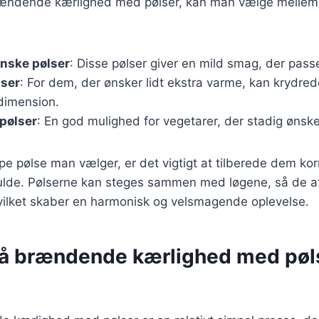
ændende kærlighed med pølser, kan man vælge mellem f
nske pølser
: Disse pølser giver en mild smag, der passer
lser
: For dem, der ønsker lidt ekstra varme, kan krydrede
imension.
pølser
: En god mulighed for vegetarer, der stadig ønske
pe pølse man vælger, er det vigtigt at tilberede dem korr
ulde. Pølserne kan steges sammen med løgene, så de a
hvilket skaber en harmonisk og velsmagende oplevelse.
på brændende kærlighed med pøls