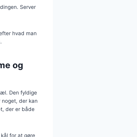
ndingen. Server
 efter hvad man
.
me og
æl. Den fyldige
r noget, der kan
et, der er både
kål for at gøre