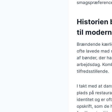
smagspræference
Historien
til moder
Brændende kærlig
ofte lavede mad m
af bønder, der h
arbejdsdag. Komb
tilfredsstillende.
I takt med at dan
plads på restaura
identitet og er 
opskrift, som de h