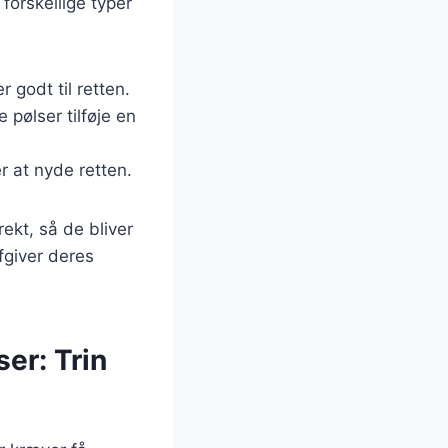
orskellige typer
 godt til retten.
 pølser tilføje en
r at nyde retten.
ekt, så de bliver
fgiver deres
er: Trin