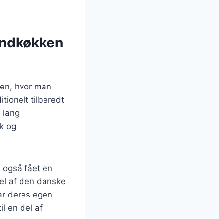
andkøkken
ken, hvor man
tionelt tilberedt
 lang
k og
 også fået en
del af den danske
ar deres egen
il en del af