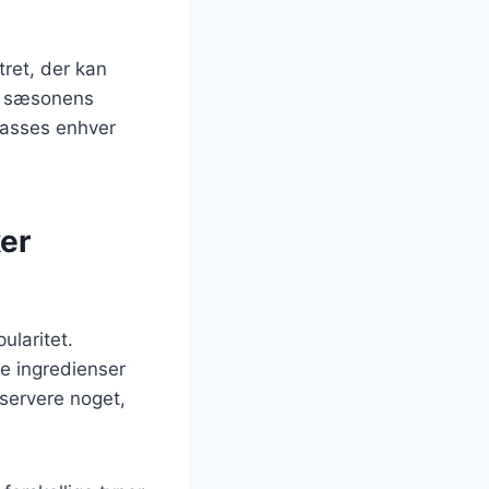
ret, der kan
 af sæsonens
passes enhver
er
ularitet.
e ingredienser
 servere noget,