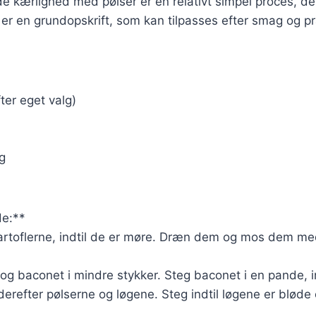
 kærlighed med pølser er en relativt simpel proces, de
 er en grundopskrift, som kan tilpasses efter smag og p
ter eget valg)
ng
e:**
artoflerne, indtil de er møre. Dræn dem og mos dem med 
og baconet i mindre stykker. Steg baconet i en pande, in
 derefter pølserne og løgene. Steg indtil løgene er bløde