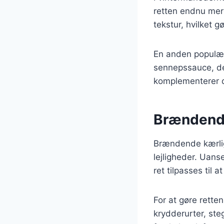
retten endnu mer
tekstur, hvilket 
En anden populær
sennepssauce, d
komplementerer de
Brændende 
Brændende kærligh
lejligheder. Uans
ret tilpasses ti
For at gøre retten
krydderurter, ste