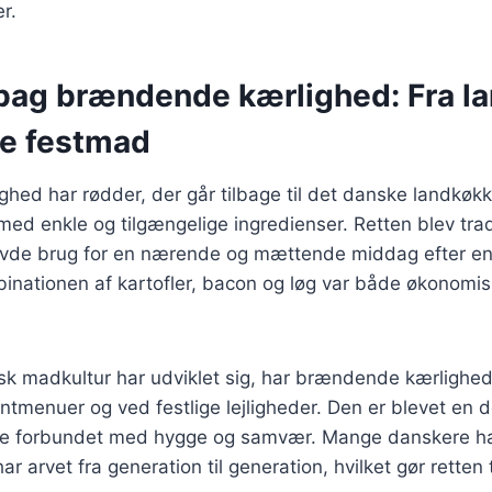
r.
 bag brændende kærlighed: Fra l
ne festmad
hed har rødder, der går tilbage til det danske landkøk
ed enkle og tilgængelige ingredienser. Retten blev tradi
avde brug for en nærende og mættende middag efter en
inationen af kartofler, bacon og løg var både økonomis
sk madkultur har udviklet sig, har brændende kærlighed
ntmenuer og ved festlige lejligheder. Den er blevet en 
ofte forbundet med hygge og samvær. Mange danskere h
ar arvet fra generation til generation, hvilket gør retten t