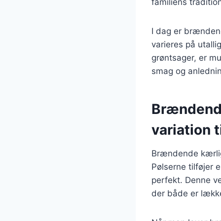
familiens traditio
I dag er brænden
varieres på utalli
grøntsager, er mu
smag og anlednin
Brændende
variation t
Brændende kærligh
Pølserne tilføjer
perfekt. Denne ver
der både er lækk