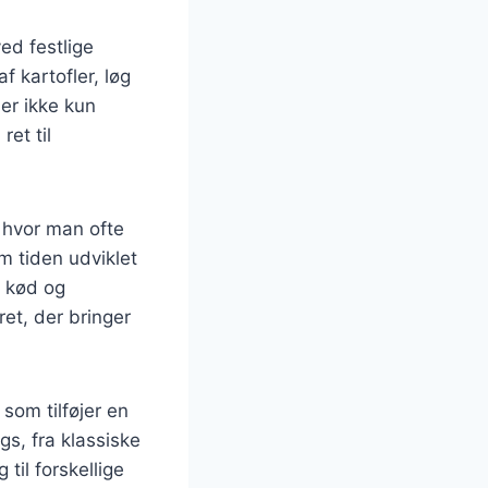
ed festlige
f kartofler, løg
 er ikke kun
et til
 hvor man ofte
m tiden udviklet
r kød og
et, der bringer
som tilføjer en
gs, fra klassiske
 til forskellige