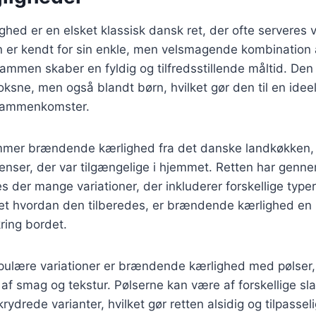
ed er en elsket klassisk dansk ret, der ofte serveres v
en er kendt for sin enkle, men velsmagende kombination a
sammen skaber en fyldig og tilfredsstillende måltid. Den
ksne, men også blandt børn, hvilket gør den til en ideel r
 sammenkomster.
ammer brændende kærlighed fra det danske landkøkken,
enser, der var tilgængelige i hjemmet. Retten har genne
es der mange variationer, der inkluderer forskellige type
et hvordan den tilberedes, er brændende kærlighed en r
ing bordet.
pulære variationer er brændende kærlighed med pølser, 
af smag og tekstur. Pølserne kan være af forskellige sla
rydrede varianter, hvilket gør retten alsidig og tilpasselig