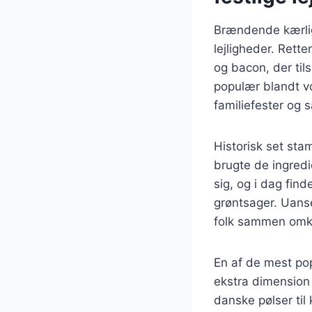
Brændende kærligh
lejligheder. Rett
og bacon, der til
populær blandt vo
familiefester og
Historisk set st
brugte de ingredi
sig, og i dag find
grøntsager. Uans
folk sammen omkr
En af de mest po
ekstra dimension 
danske pølser til k