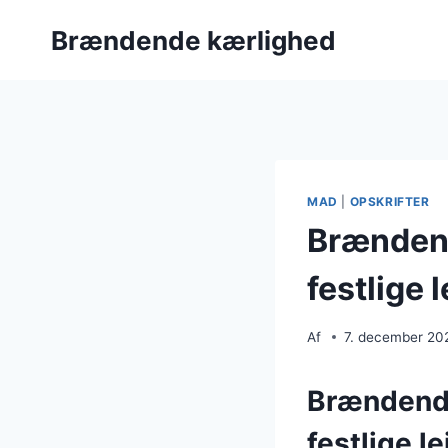
Fortsæt
Brændende kærlighed
til
indhold
MAD
|
OPSKRIFTER
Brændend
festlige 
Af
7. december 20
Brændende 
festlige l