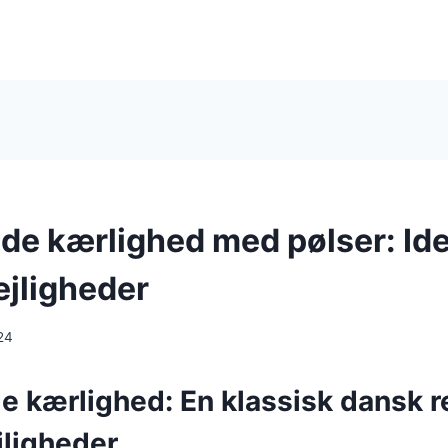
e kærlighed med pølser: Idee
lejligheder
24
kærlighed: En klassisk dansk ret
ejligheder