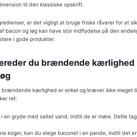
dimension til den klassiske opskrift.
edienser, er det vigtigt at bruge friske råvarer for at s
af bacon og løg kan have stor indflydelse på den endeli
stere i gode produkter.
bereder du brændende kærlighed
løg
 brændende kærlighed er enkel og kræver ikke meget tid
ker ret:
e i en gryde med saltet vand, indtil de er møre. Dette ta
rne koger, kan du stege baconet i en pande, indtil det e