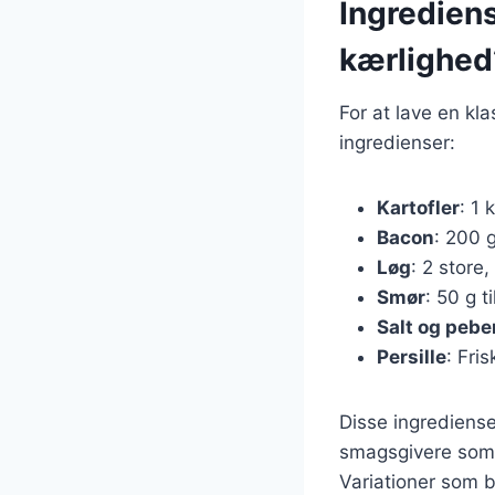
Ingredien
kærlighed
For at lave en k
ingredienser:
Kartofler
: 1 
Bacon
: 200 g
Løg
: 2 store,
Smør
: 50 g t
Salt og pebe
Persille
: Fris
Disse ingrediense
smagsgivere som s
Variationer som 