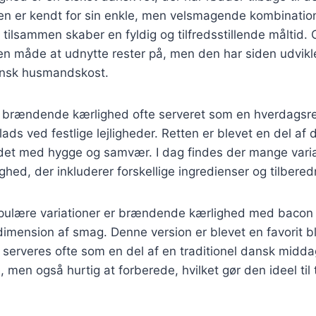
n er kendt for sin enkle, men velsmagende kombination 
 tilsammen skaber en fyldig og tilfredsstillende måltid. 
en måde at udnytte rester på, men den har siden udviklet
ansk husmandskost.
ev brændende kærlighed ofte serveret som en hverdagsr
lads ved festlige lejligheder. Retten er blevet en del af
ndet med hygge og samvær. I dag findes der mange varia
ed, der inkluderer forskellige ingredienser og tilbere
pulære variationer er brændende kærlighed med bacon 
a dimension af smag. Denne version er blevet en favorit
serveres ofte som en del af en traditionel dansk middag
men også hurtig at forberede, hvilket gør den ideel til 