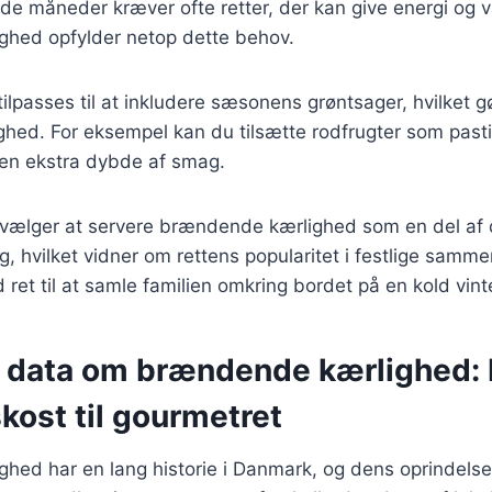
de måneder kræver ofte retter, der kan give energi og 
hed opfylder netop dette behov.
ilpasses til at inkludere sæsonens grøntsager, hvilket g
ed. For eksempel kan du tilsætte rodfrugter som pastina
n en ekstra dybde af smag.
ælger at servere brændende kærlighed som en del af d
g, hvilket vidner om rettens popularitet i festlige sa
ret til at samle familien omkring bordet på en kold vint
e data om brændende kærlighed: 
ost til gourmetret
hed har en lang historie i Danmark, og dens oprindels