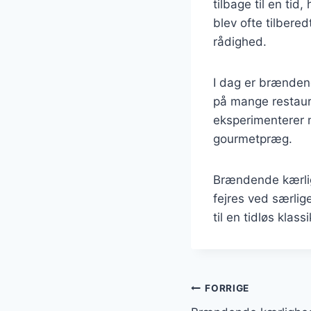
tilbage til en ti
blev ofte tilbere
rådighed.
I dag er brænden
på mange restaura
eksperimenterer m
gourmetpræg.
Brændende kærlig
fejres ved særlig
til en tidløs klas
Indlægsnavi
FORRIGE