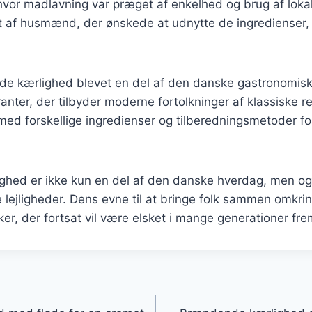
d, hvor madlavning var præget af enkelhed og brug af loka
dt af husmænd, der ønskede at udnytte de ingredienser, 
de kærlighed blevet en del af den danske gastronomisk
nter, der tilbyder moderne fortolkninger af klassiske r
ed forskellige ingredienser og tilberedningsmetoder for
hed er ikke kun en del af den danske hverdag, men ogs
e lejligheder. Dens evne til at bringe folk sammen omkri
siker, der fortsat vil være elsket i mange generationer fr
gation