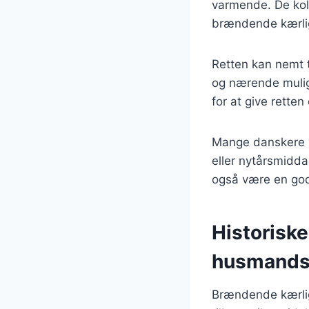
varmende. De kol
brændende kærlig
Retten kan nemt t
og nærende muligh
for at give rette
Mange danskere v
eller nytårsmidda
også være en god 
Historisk
husmandsk
Brændende kærlig