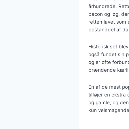
århundrede. Rette
bacon og løg, der
retten lavet som 
bestanddel af d
Historisk set bl
også fundet sin p
og er ofte forbu
brændende kærligh
En af de mest po
tilføjer en ekstr
og gamle, og den 
kun velsmagende, 