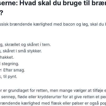
serne: Hvad skal du bruge til br
?
lassisk brændende kærlighed med bacon og løg, skal du
kg, skrællet og skåret i tern.
, skåret i små stykker.
 hakket.
il stegning.
r
: Efter smag.
k, til pynt.
r er grundlaget for retten, men mange vælger at tilføje 
ennep, fløde eller krydderurter for at give retten et pe
brændende kærlighed med flæsk eller pølser er også po