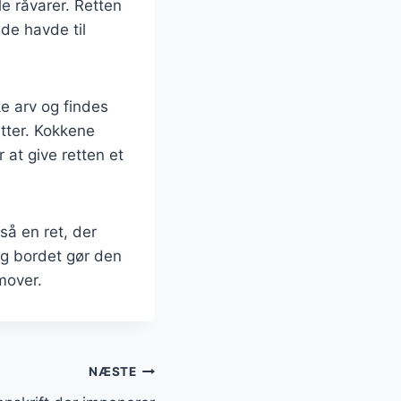
le råvarer. Retten
de havde til
e arv og findes
etter. Kokkene
 at give retten et
å en ret, der
ng bordet gør den
emover.
NÆSTE