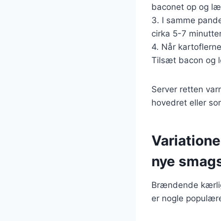
baconet op og læ
3. I samme pande,
cirka 5-7 minutter
4. Når kartoflern
Tilsæt bacon og l
Server retten va
hovedret eller som
Variation
nye smag
Brændende kærligh
er nogle populære