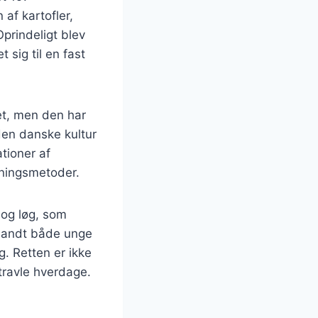
af kartofler,
Oprindeligt blev
 sig til en fast
et, men den har
 den danske kultur
tioner af
dningsmetoder.
og løg, som
 blandt både unge
. Retten er ikke
travle hverdage.