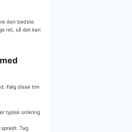
ikre den bedste
ge ret, så det kan
 med
. Følg disse trin
ger typisk omkring
r sprødt. Tag