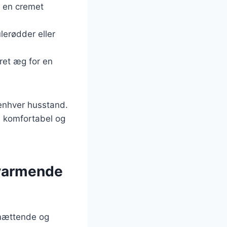
or en cremet
lerødder eller
eret æg for en
i enhver husstand.
n komfortabel og
varmende
mættende og