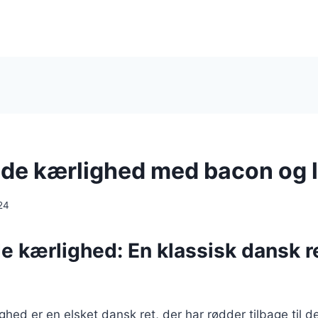
e kærlighed med bacon og 
24
 kærlighed: En klassisk dansk r
ed er en elsket dansk ret, der har rødder tilbage til de