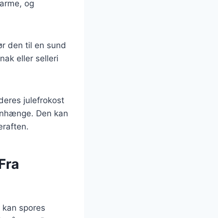
varme, og
ør den til en sund
k eller selleri
eres julefrokost
mmenhænge. Den kan
eraften.
Fra
e kan spores