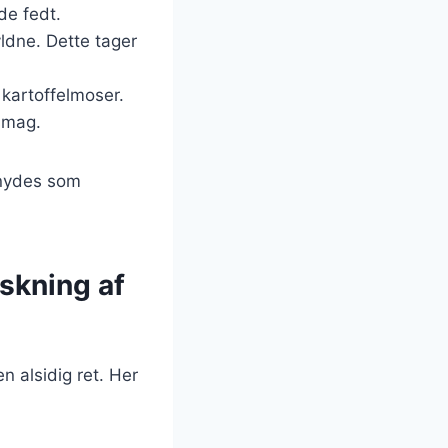
de fedt.
yldne. Dette tager
kartoffelmoser.
 smag.
 nydes som
skning af
 alsidig ret. Her