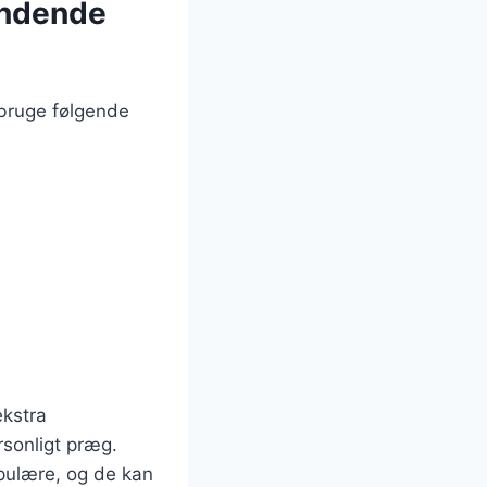
ændende
 bruge følgende
ekstra
rsonligt præg.
pulære, og de kan