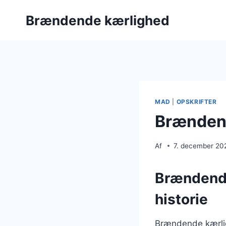
Fortsæt
Brændende kærlighed
til
indhold
MAD
|
OPSKRIFTER
Brændend
Af
7. december 20
Brændende
historie
Brændende kærligh