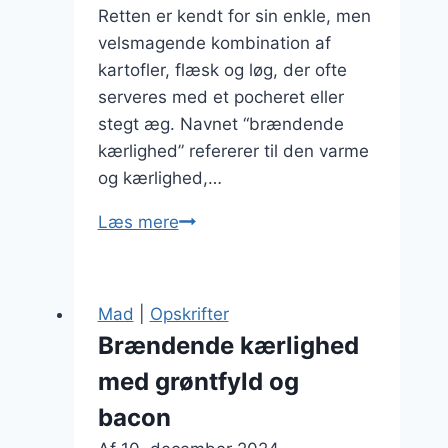
Retten er kendt for sin enkle, men
velsmagende kombination af
kartofler, flæsk og løg, der ofte
serveres med et pocheret eller
stegt æg. Navnet “brændende
kærlighed” refererer til den varme
og kærlighed,…
Brændende
Læs mere
kærlighed
med
æg
Mad
|
Opskrifter
og
Brændende kærlighed
fløde
med grøntfyld og
bacon