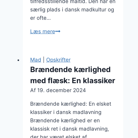
tilfredsstillende måltid. Den har en
særlig plads i dansk madkultur og
er ofte…
Brændende
Læs mere
kærlighed
med
pølser
Mad
|
Opskrifter
til
Brændende kærlighed
festmiddag
med flæsk: En klassiker
Af
19. december 2024
Brændende kærlighed: En elsket
klassiker i dansk madlavning
Brændende kærlighed er en
klassisk ret i dansk madlavning,
der har været elsket af