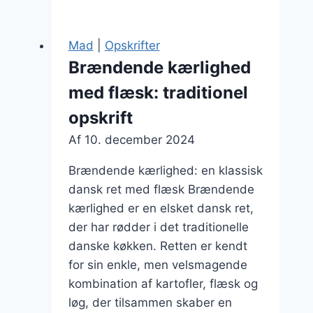
med
pølser
Mad
|
Opskrifter
til
Brændende kærlighed
familiefest
med flæsk: traditionel
opskrift
Af
10. december 2024
Brændende kærlighed: en klassisk
dansk ret med flæsk Brændende
kærlighed er en elsket dansk ret,
der har rødder i det traditionelle
danske køkken. Retten er kendt
for sin enkle, men velsmagende
kombination af kartofler, flæsk og
løg, der tilsammen skaber en