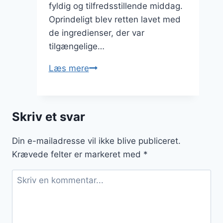
fyldig og tilfredsstillende middag.
Oprindeligt blev retten lavet med
de ingredienser, der var
tilgængelige…
Brændende
Læs mere
kærlighed
med
flæsk:
Skriv et svar
traditionel
opskrift
Din e-mailadresse vil ikke blive publiceret.
Krævede felter er markeret med
*