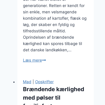
generationer. Retten er kendt for
sin enkle, men velsmagende
kombination af kartofler, flæsk og
løg, der skaber en fyldig og
tilfredsstillende måltid.
Oprindelsen af brændende
kærlighed kan spores tilbage til
det danske landkøkken,…
Brændende
Læs mere
kærlighed
med
flæsk:
Mad
|
Opskrifter
En
Brændende kærlighed
klassiker
med pølser til