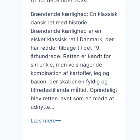
Af
10. december 2024
Brændende kærlighed: En klassisk
dansk ret med historie
Brændende kærlighed er en
elsket klassisk ret i Danmark, der
har rødder tilbage til det 19.
århundrede. Retten er kendt for
sin enkle, men velsmagende
kombination af kartofler, løg og
bacon, der skaber en fyldig og
tilfredsstillende måltid. Oprindeligt
blev retten lavet som en måde at
udnytte…
Brændende
Læs mere
kærlighed
med