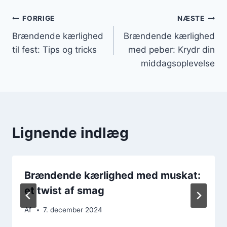
Indlægsnavigation
FORRIGE
NÆSTE
Brændende kærlighed
Brændende kærlighed
til fest: Tips og tricks
med peber: Krydr din
middagsoplevelse
Lignende indlæg
Brændende kærlighed med muskat:
et twist af smag
Af
7. december 2024