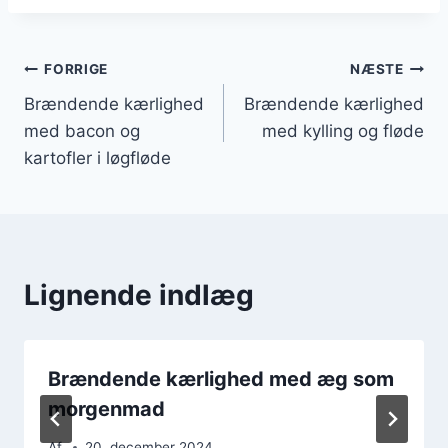
Indlægsnavigation
FORRIGE
NÆSTE
Brændende kærlighed
Brændende kærlighed
med bacon og
med kylling og fløde
kartofler i løgfløde
Lignende indlæg
Brændende kærlighed med æg som
morgenmad
Af
20. december 2024