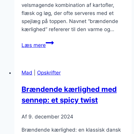
velsmagende kombination af kartofler,
flæsk og løg, der ofte serveres med et
spejlæg på toppen. Navnet “brændende
kærlighed” refererer til den varme og…
Brændende
Læs mere
kærlighed
med
muskat:
Mad
|
Opskrifter
unikt
præg
Brændende kærlighed med
af
sennep: et spicy twist
smag
Af
9. december 2024
Brændende kærlighed: en klassisk dansk