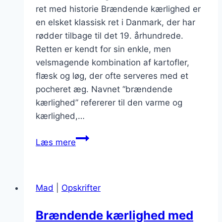
ret med historie Brændende kærlighed er
en elsket klassisk ret i Danmark, der har
rødder tilbage til det 19. århundrede.
Retten er kendt for sin enkle, men
velsmagende kombination af kartofler,
flæsk og løg, der ofte serveres med et
pocheret æg. Navnet “brændende
kærlighed” refererer til den varme og
kærlighed,…
Brændende
Læs mere
kærlighed
med
fløde
Mad
|
Opskrifter
og
peberrod
Brændende kærlighed med