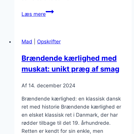
Brændende
Læs mere
kærlighed
med
skinke
Mad
|
Opskrifter
som
festret
Brændende kærlighed med
muskat: unikt præg af smag
Af
14. december 2024
Brændende kærlighed: en klassisk dansk
ret med historie Brændende kærlighed er
en elsket klassisk ret i Danmark, der har
rødder tilbage til det 19. århundrede.
Retten er kendt for sin enkle, men