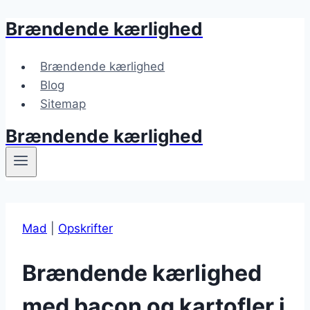
Brændende kærlighed
Fortsæt
til
indhold
Brændende kærlighed
Blog
Sitemap
Brændende kærlighed
Mad
|
Opskrifter
Brændende kærlighed
med bacon og kartofler i