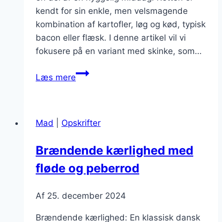
kendt for sin enkle, men velsmagende
kombination af kartofler, løg og kød, typisk
bacon eller flæsk. I denne artikel vil vi
fokusere på en variant med skinke, som…
Brændende
Læs mere
kærlighed
med
skinke
Mad
|
Opskrifter
i
weekenden
Brændende kærlighed med
fløde og peberrod
Af
25. december 2024
Brændende kærlighed: En klassisk dansk