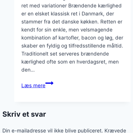
ret med variationer Brændende kærlighed
er en elsket klassisk ret i Danmark, der
stammer fra det danske køkken. Retten er
kendt for sin enkle, men velsmagende
kombination af kartofler, bacon og løg, der
skaber en fyldig og tilfredsstillende måltid.
Traditionelt set serveres brændende
kærlighed ofte som en hverdagsret, men
den…
Brændende
Læs mere
kærlighed
med
sød
Skriv et svar
kartoffel
og
Din e-mailadresse vil ikke blive publiceret.
bacon
Krævede