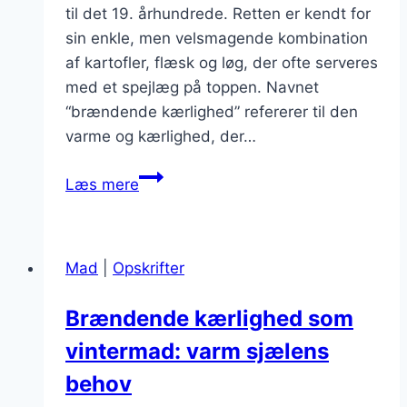
til det 19. århundrede. Retten er kendt for
sin enkle, men velsmagende kombination
af kartofler, flæsk og løg, der ofte serveres
med et spejlæg på toppen. Navnet
“brændende kærlighed” refererer til den
varme og kærlighed, der…
Brændende
Læs mere
kærlighed
til
middag
Mad
|
Opskrifter
med
sennep
Brændende kærlighed som
vintermad: varm sjælens
behov