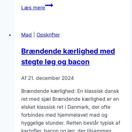
Brændende
Læs mere
kærlighed
til
julefrokost
Mad
|
Opskrifter
med
dild
Brændende kærlighed med
stegte løg og bacon
Af
21. december 2024
Brændende kærlighed: En klassisk dansk
ret med sjæl Brændende kærlighed er en
elsket klassisk ret i Danmark, der ofte
forbindes med hjemmelavet mad og
hyggelige stunder. Retten består typisk af
kartofler, bacon og løg, der tilsammen