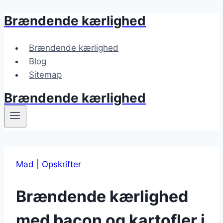
Brændende kærlighed
Fortsæt
til
indhold
Brændende kærlighed
Blog
Sitemap
Brændende kærlighed
Mad
|
Opskrifter
Brændende kærlighed
med bacon og kartofler i