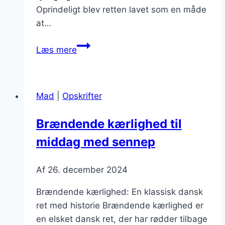
Oprindeligt blev retten lavet som en måde
at…
Brændende
Læs mere
kærlighed
med
krydderurter
Mad
|
Opskrifter
og
grøntsager
Brændende kærlighed til
middag med sennep
Af
26. december 2024
Brændende kærlighed: En klassisk dansk
ret med historie Brændende kærlighed er
en elsket dansk ret, der har rødder tilbage