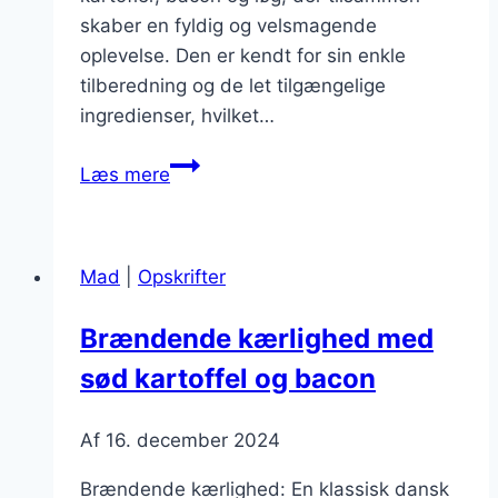
skaber en fyldig og velsmagende
oplevelse. Den er kendt for sin enkle
tilberedning og de let tilgængelige
ingredienser, hvilket…
Brændende
Læs mere
kærlighed
med
stegte
Mad
|
Opskrifter
løg
og
Brændende kærlighed med
bacon
sød kartoffel og bacon
Af
16. december 2024
Brændende kærlighed: En klassisk dansk