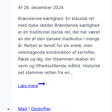
Af
26. december 2024
Brændende kærlighed: En klassisk ret
med dybe rødder Brændende kærlighed
er en traditionel dansk ret, der har været
en del af den danske madkultur i mange
år. Retten er kendt for sin enkle, men
velsmagende kombination af kartofler,
flæsk og løg, der tilsammen skaber en
varm og tilfredsstillende måltid. Historisk
set stammer retten fra en…
Brændende
Læs mere
kærlighed
som
vintermad:
Mad
|
Opskrifter
varm