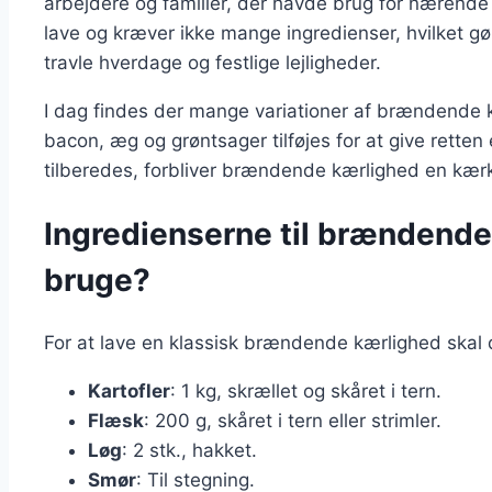
arbejdere og familier, der havde brug for nærende 
lave og kræver ikke mange ingredienser, hvilket gø
travle hverdage og festlige lejligheder.
I dag findes der mange variationer af brændende k
bacon, æg og grøntsager tilføjes for at give rette
tilberedes, forbliver brændende kærlighed en kæ
Ingredienserne til brændende
bruge?
For at lave en klassisk brændende kærlighed skal 
Kartofler
: 1 kg, skrællet og skåret i tern.
Flæsk
: 200 g, skåret i tern eller strimler.
Løg
: 2 stk., hakket.
Smør
: Til stegning.