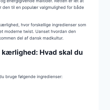
og energigivende måltider. Retten er let at
r den til en populær valgmulighed for både
ærlighed, hvor forskellige ingredienser som
n et moderne twist. Uanset hvordan den
rkommen del af dansk madkultur.
 kærlighed: Hvad skal du
du bruge følgende ingredienser: