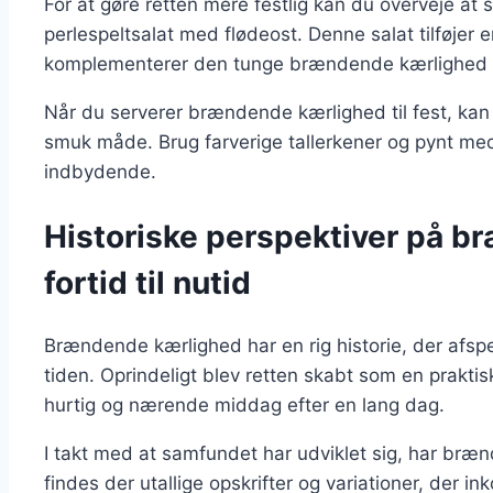
For at gøre retten mere festlig kan du overveje at
perlespeltsalat med flødeost. Denne salat tilføjer e
komplementerer den tunge brændende kærlighed 
Når du serverer brændende kærlighed til fest, kan
smuk måde. Brug farverige tallerkener og pynt med 
indbydende.
Historiske perspektiver på b
fortid til nutid
Brændende kærlighed har en rig historie, der afs
tiden. Oprindeligt blev retten skabt som en praktis
hurtig og nærende middag efter en lang dag.
I takt med at samfundet har udviklet sig, har bræ
findes der utallige opskrifter og variationer, der i