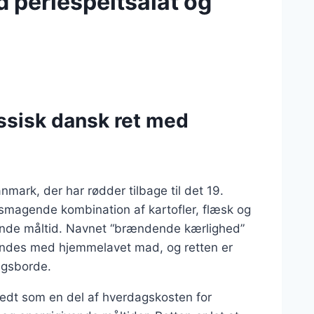
perlespeltsalat og
ssisk dansk ret med
mark, der har rødder tilbage til det 19.
lsmagende kombination af kartofler, flæsk og
llende måltid. Navnet “brændende kærlighed”
rbindes med hjemmelavet mad, og retten er
agsborde.
redt som en del af hverdagskosten for