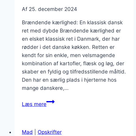
Af
25. december 2024
Brændende kærlighed: En klassisk dansk
ret med dybde Brændende kærlighed er
en elsket klassisk ret i Danmark, der har
rødder i det danske køkken. Retten er
kendt for sin enkle, men velsmagende
kombination af kartofler, flæsk og løg, der
skaber en fyldig og tilfredsstillende måltid.
Den har en særlig plads i hjerterne hos
mange danskere,…
Brændende
Læs mere
kærlighed
med
rødløg
Mad
|
Opskrifter
der