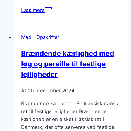
Brændende
Læs mere
kærlighed
med
muskat:
Mad
|
Opskrifter
Unik
smagsoplevelse
Brændende kærlighed med
løg og persille til festlige
lejligheder
Af
20. december 2024
Brændende kærlighed: En klassisk dansk
ret til festlige lejligheder Brændende
kærlighed er en elsket klassisk ret i
Danmark, der ofte serveres ved festlige