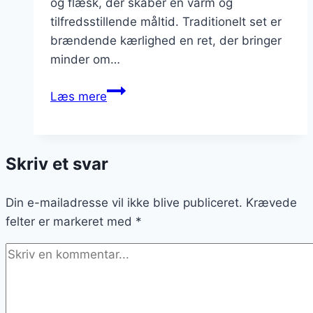
og flæsk, der skaber en varm og
tilfredsstillende måltid. Traditionelt set er
brændende kærlighed en ret, der bringer
minder om…
Brændende
Læs mere
kærlighed
til
nytår
Skriv et svar
–
festligheder
Din e-mailadresse vil ikke blive publiceret.
på
Krævede
felter er markeret med
menuen
*