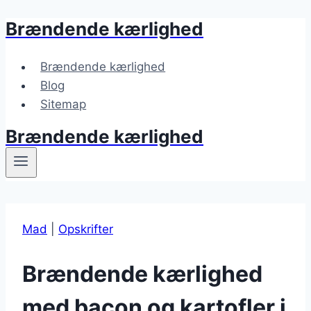
Brændende kærlighed
Fortsæt
til
indhold
Brændende kærlighed
Blog
Sitemap
Brændende kærlighed
Mad
|
Opskrifter
Brændende kærlighed
med bacon og kartofler i