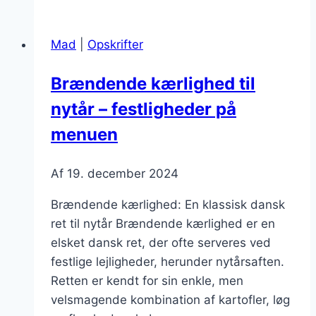
med
løg:
Mad
|
Opskrifter
Gør
retten
Brændende kærlighed til
ekstra
nytår – festligheder på
smagfuld
menuen
Af
19. december 2024
Brændende kærlighed: En klassisk dansk
ret til nytår Brændende kærlighed er en
elsket dansk ret, der ofte serveres ved
festlige lejligheder, herunder nytårsaften.
Retten er kendt for sin enkle, men
velsmagende kombination af kartofler, løg