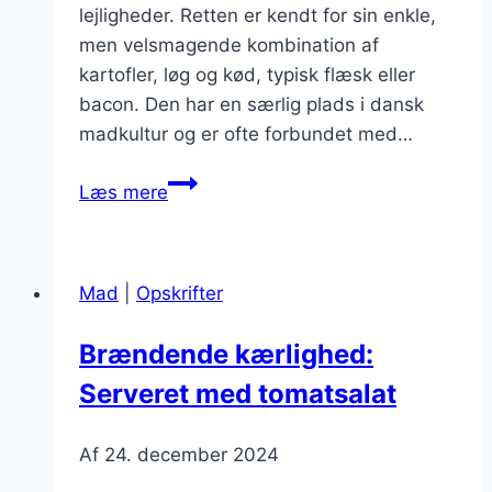
lejligheder. Retten er kendt for sin enkle,
men velsmagende kombination af
kartofler, løg og kød, typisk flæsk eller
bacon. Den har en særlig plads i dansk
madkultur og er ofte forbundet med…
Brændende
Læs mere
kærlighed
med
løg
Mad
|
Opskrifter
og
persille
Brændende kærlighed:
til
Serveret med tomatsalat
festlige
lejligheder
Af
24. december 2024