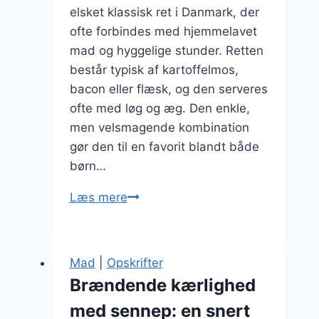
elsket klassisk ret i Danmark, der
ofte forbindes med hjemmelavet
mad og hyggelige stunder. Retten
består typisk af kartoffelmos,
bacon eller flæsk, og den serveres
ofte med løg og æg. Den enkle,
men velsmagende kombination
gør den til en favorit blandt både
børn…
Brændende
Læs mere
kærlighed
opskrift
på
Mad
|
Opskrifter
kartoffelmos
Brændende kærlighed
med sennep: en snert