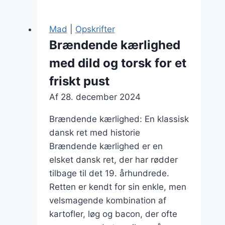
med
sennep:
Mad
|
Opskrifter
en
Brændende kærlighed
snert
med dild og torsk for et
af
krydderi
friskt pust
Af
28. december 2024
Brændende kærlighed: En klassisk
dansk ret med historie
Brændende kærlighed er en
elsket dansk ret, der har rødder
tilbage til det 19. århundrede.
Retten er kendt for sin enkle, men
velsmagende kombination af
kartofler, løg og bacon, der ofte