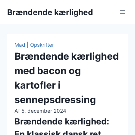
Fortsæt
Brændende kærlighed
til
indhold
Mad
|
Opskrifter
Brændende kærlighed
med bacon og
kartofler i
sennepsdressing
Af
5. december 2024
Brændende kærlighed:
En klassisk dansk ret