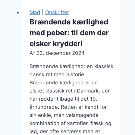
Kartoffelmos
som
Mad
|
Opskrifter
tilbehør
Brændende kærlighed
med peber: til dem der
elsker krydderi
Af
23. december 2024
Brændende kærlighed: en klassisk
dansk ret med historie
Brændende kærlighed er en
elsket klassisk ret i Danmark, der
har rødder tilbage til det 19.
århundrede. Retten er kendt for
sin enkle, men velsmagende
kombination af kartofler, flæsk og
løg, der ofte serveres med et