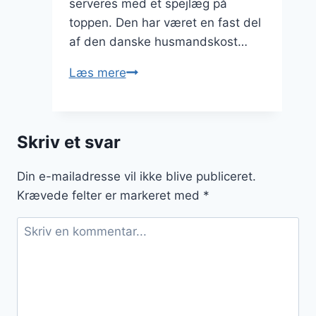
serveres med et spejlæg på
toppen. Den har været en fast del
af den danske husmandskost…
Brændende
Læs mere
kærlighed
med
dild
Skriv et svar
og
torsk
Din e-mailadresse vil ikke blive publiceret.
for
Krævede felter er markeret med
*
et
friskt
pust