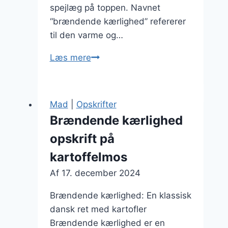
spejlæg på toppen. Navnet
“brændende kærlighed” refererer
til den varme og…
Brændende
Læs mere
kærlighed
med
peber:
Mad
|
Opskrifter
til
Brændende kærlighed
dem
opskrift på
der
elsker
kartoffelmos
krydderi
Af
17. december 2024
Brændende kærlighed: En klassisk
dansk ret med kartofler
Brændende kærlighed er en