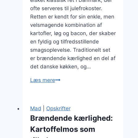
elsket klassisk ret i Danmark, der
ofte serveres til julefrokoster.
Retten er kendt for sin enkle, men
velsmagende kombination af
kartofler, løg og bacon, der skaber
en fyldig og tilfredsstillende
smagsoplevelse. Traditionelt set
er brændende kærlighed en del af
det danske køkken, og…
Brændende
Læs mere
kærlighed
til
julefrokost
Mad
|
Opskrifter
med
Brændende kærlighed:
ris
Kartoffelmos som