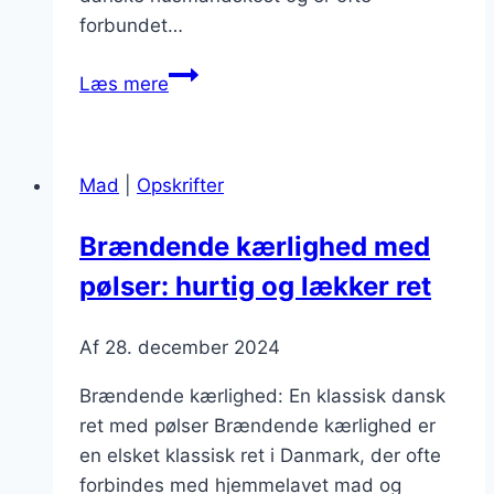
forbundet…
Brændende
Læs mere
kærlighed
med
sennep
Mad
|
Opskrifter
og
løg
Brændende kærlighed med
pølser: hurtig og lækker ret
Af
28. december 2024
Brændende kærlighed: En klassisk dansk
ret med pølser Brændende kærlighed er
en elsket klassisk ret i Danmark, der ofte
forbindes med hjemmelavet mad og