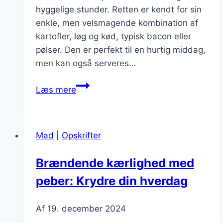
hyggelige stunder. Retten er kendt for sin
enkle, men velsmagende kombination af
kartofler, løg og kød, typisk bacon eller
pølser. Den er perfekt til en hurtig middag,
men kan også serveres…
Brændende
Læs mere
kærlighed
med
pølser:
Mad
|
Opskrifter
hurtig
og
Brændende kærlighed med
lækker
peber: Krydre din hverdag
ret
Af
19. december 2024