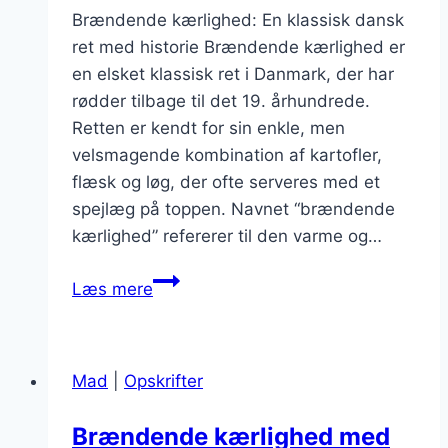
Brændende kærlighed: En klassisk dansk
ret med historie Brændende kærlighed er
en elsket klassisk ret i Danmark, der har
rødder tilbage til det 19. århundrede.
Retten er kendt for sin enkle, men
velsmagende kombination af kartofler,
flæsk og løg, der ofte serveres med et
spejlæg på toppen. Navnet “brændende
kærlighed” refererer til den varme og…
Brændende
Læs mere
kærlighed
med
stegte
Mad
|
Opskrifter
æg
og
Brændende kærlighed med
tomatsalat