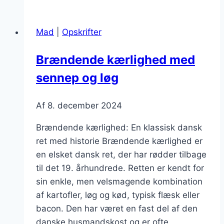
med
skinke
Mad
|
Opskrifter
og
kartofler
Brændende kærlighed med
sennep og løg
Af
8. december 2024
Brændende kærlighed: En klassisk dansk
ret med historie Brændende kærlighed er
en elsket dansk ret, der har rødder tilbage
til det 19. århundrede. Retten er kendt for
sin enkle, men velsmagende kombination
af kartofler, løg og kød, typisk flæsk eller
bacon. Den har været en fast del af den
danske husmandskost og er ofte