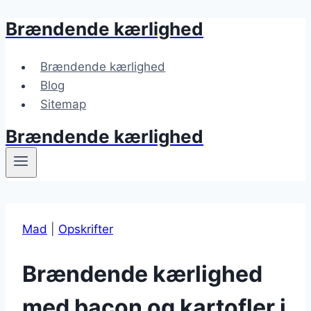
Brændende kærlighed
Fortsæt
til
indhold
Brændende kærlighed
Blog
Sitemap
Brændende kærlighed
Mad
|
Opskrifter
Brændende kærlighed
med bacon og kartofler i