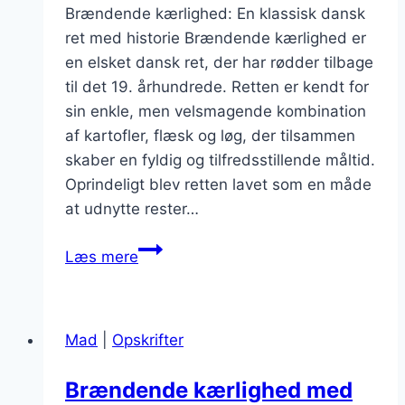
Brændende kærlighed: En klassisk dansk
ret med historie Brændende kærlighed er
en elsket dansk ret, der har rødder tilbage
til det 19. århundrede. Retten er kendt for
sin enkle, men velsmagende kombination
af kartofler, flæsk og løg, der tilsammen
skaber en fyldig og tilfredsstillende måltid.
Oprindeligt blev retten lavet som en måde
at udnytte rester…
Brændende
Læs mere
kærlighed
med
peber:
Mad
|
Opskrifter
Krydre
din
Brændende kærlighed med
hverdag