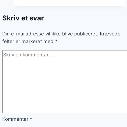
med
stegte
Skriv et svar
æg
og
Din e-mailadresse vil ikke blive publiceret.
bacon
Krævede
felter er markeret med
*
Kommentar
*