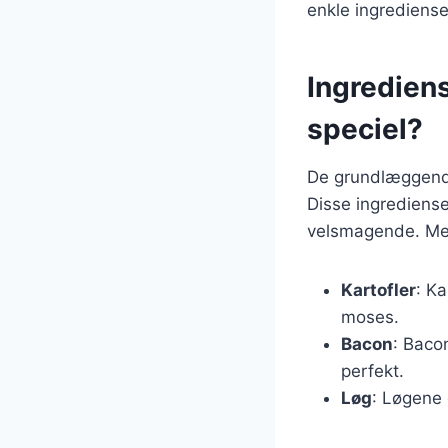
enkle ingrediense
Ingredien
speciel?
De grundlæggende
Disse ingrediens
velsmagende. Men
Kartofler
: Ka
moses.
Bacon
: Baco
perfekt.
Løg
: Løgene 