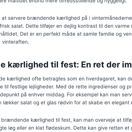
øre måltidet endnu mere tilfredsstillende og hyggeligt.
at servere brændende kærlighed på i vintermånederne
frisk salat. Dette tilføjer en dejlig kontrast til den varme
måltidet. Det er en perfekt måde at samle familie og ve
 vinteraften.
kærlighed til fest: En ret der i
 kærlighed ofte betragtes som en hverdagsret, kan d
lse til festlige lejligheder. Med de rette ingredienser og
højdepunkt på enhver middag. For eksempel kan man se
lækker salat og et glas rødvin for at skabe en elegant
brændende kærlighed til fest, kan man overveje at tilfø
te løg eller en klat flødeskum. Dette kan give retten e