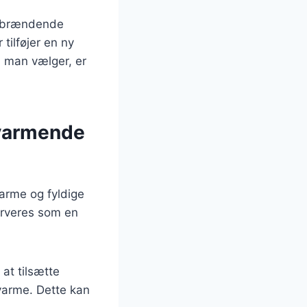
e brændende
tilføjer en ny
n man vælger, er
varmende
arme og fyldige
serveres som en
at tilsætte
 varme. Dette kan