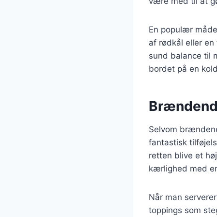
være med til at g
En populær måde 
af rødkål eller en 
sund balance til 
bordet på en kold
Brændende 
Selvom brændende
fantastisk tilføje
retten blive et 
kærlighed med en 
Når man serverer 
toppings som steg