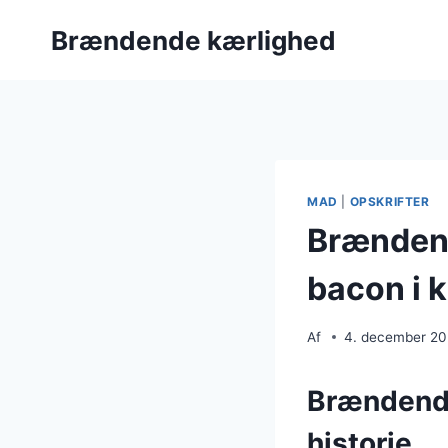
Fortsæt
Brændende kærlighed
til
indhold
MAD
|
OPSKRIFTER
Brænden
bacon i k
Af
4. december 2
Brændende
historie