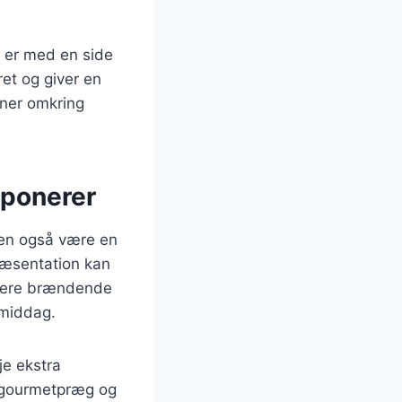
 er med en side
 ret og giver en
nner omkring
mponerer
en også være en
 præsentation kan
rvere brændende
 middag.
je ekstra
t gourmetpræg og