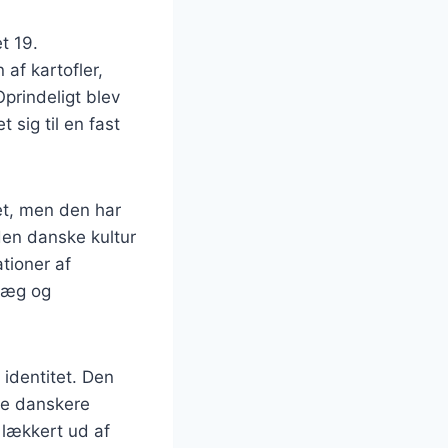
t 19.
af kartofler,
Oprindeligt blev
 sig til en fast
et, men den har
 den danske kultur
tioner af
, æg og
identitet. Den
ge danskere
lækkert ud af