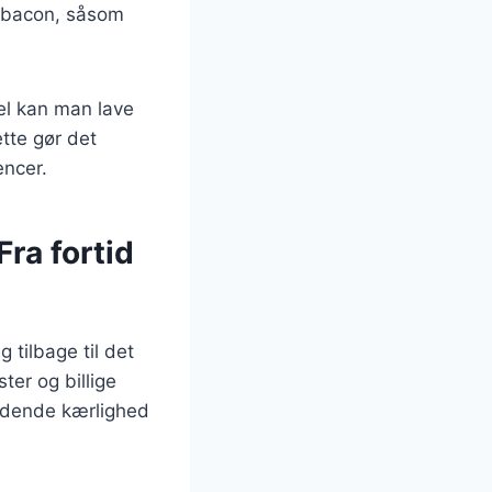
r bacon, såsom
pel kan man lave
tte gør det
encer.
ra fortid
 tilbage til det
ter og billige
ændende kærlighed