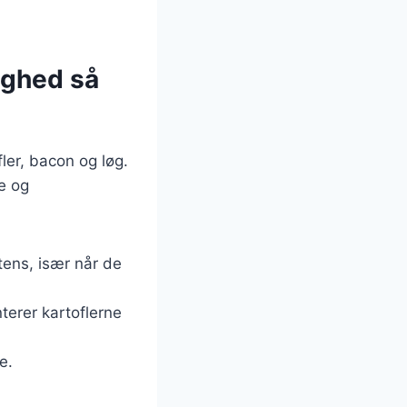
ighed så
er, bacon og løg.
e og
tens, især når de
terer kartoflerne
e.