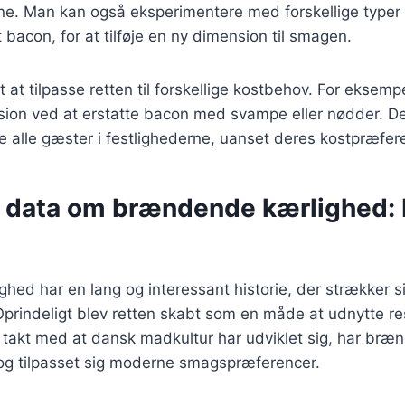
e. Man kan også eksperimentere med forskellige type
t bacon, for at tilføje en ny dimension til smagen.
t at tilpasse retten til forskellige kostbehov. For eksem
sion ved at erstatte bacon med svampe eller nødder. De
re alle gæster i festlighederne, uanset deres kostpræfer
e data om brændende kærlighed: F
ed har en lang og interessant historie, der strækker sig
prindeligt blev retten skabt som en måde at udnytte res
I takt med at dansk madkultur har udviklet sig, har br
og tilpasset sig moderne smagspræferencer.