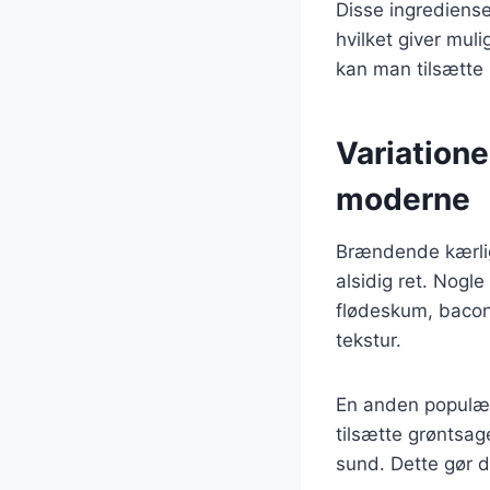
Disse ingredienser
hvilket giver mul
kan man tilsætte pe
Variatione
moderne
Brændende kærligh
alsidig ret. Nog
flødeskum, bacon 
tekstur.
En anden populær
tilsætte grøntsag
sund. Dette gør de