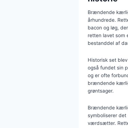
Brændende kærligh
århundrede. Rette
bacon og løg, der
retten lavet som 
bestanddel af d
Historisk set bl
også fundet sin p
og er ofte forbu
brændende kærlig
grøntsager.
Brændende kærlig
symboliserer det 
værdsætter. Rett