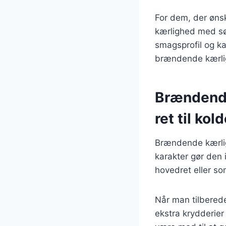
For dem, der øns
kærlighed med sød
smagsprofil og ka
brændende kærligh
Brændende
ret til kol
Brændende kærligh
karakter gør den 
hovedret eller so
Når man tilbered
ekstra krydderier