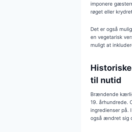
imponere gæstern
røget eller krydre
Det er også mulig
en vegetarisk ver
muligt at inklude
Historisk
til nutid
Brændende kærligh
19. århundrede. O
ingredienser på. 
også ændret sig 