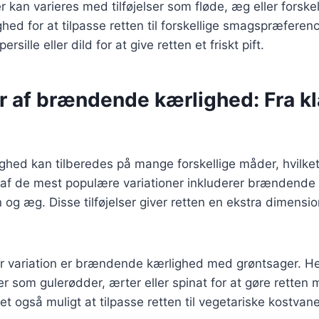
 kan varieres med tilføjelser som fløde, æg eller forskel
ighed for at tilpasse retten til forskellige smagspræferen
rsille eller dild for at give retten et friskt pift.
r af brændende kærlighed: Fra kla
ed kan tilberedes på mange forskellige måder, hvilket 
le af de mest populære variationer inkluderer brændend
og æg. Disse tilføjelser giver retten en ekstra dimensi
 variation er brændende kærlighed med grøntsager. H
er som gulerødder, ærter eller spinat for at gøre retten 
t også muligt at tilpasse retten til vegetariske kostvane