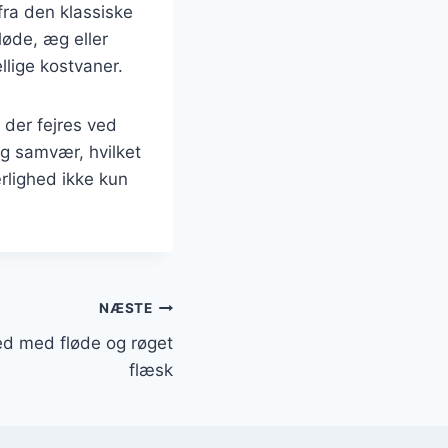
fra den klassiske
løde, æg eller
llige kostvaner.
der fejres ved
og samvær, hvilket
rlighed ikke kun
NÆSTE
d med fløde og røget
flæsk