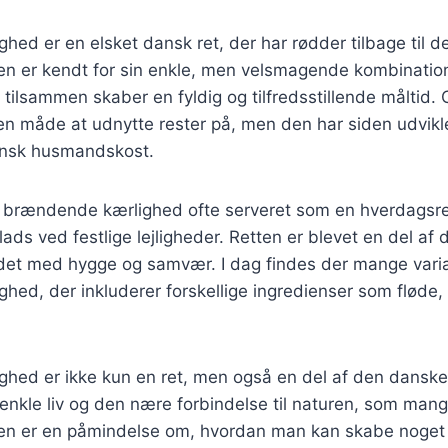
ed er en elsket dansk ret, der har rødder tilbage til de
n er kendt for sin enkle, men velsmagende kombination 
 tilsammen skaber en fyldig og tilfredsstillende måltid. 
en måde at udnytte rester på, men den har siden udviklet
ansk husmandskost.
ev brændende kærlighed ofte serveret som en hverdagsr
lads ved festlige lejligheder. Retten er blevet en del af
ndet med hygge og samvær. I dag findes der mange varia
hed, der inkluderer forskellige ingredienser som fløde
hed er ikke kun en ret, men også en del af den danske 
enkle liv og den nære forbindelse til naturen, som man
en er en påmindelse om, hvordan man kan skabe noget 