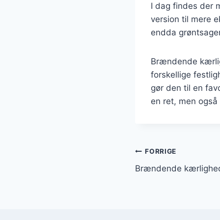
I dag findes der 
version til mere 
endda grøntsager, 
Brændende kærlig
forskellige festl
gør den til en fa
en ret, men også 
Indlægsnavi
FORRIGE
Brændende kærlighe