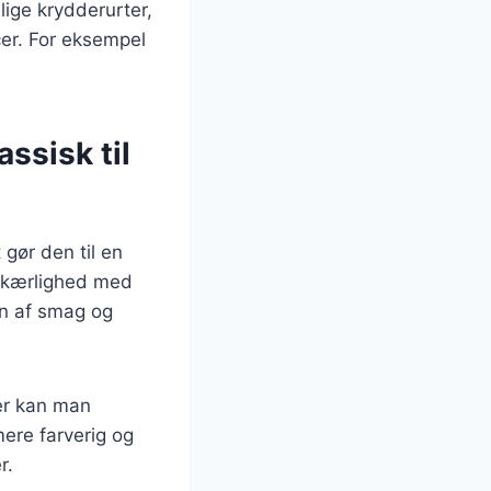
lige krydderurter,
cer. For eksempel
ssisk til
gør den til en
e kærlighed med
on af smag og
er kan man
mere farverig og
r.