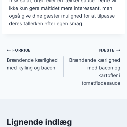
frisk salat, brød eller en lækker sauce. Dette vil
ikke kun gøre måltidet mere interessant, men
også give dine gæster mulighed for at tilpasse
deres tallerken efter egen smag.
Indlægsnavigation
FORRIGE
NÆSTE
Brændende kærlighed
Brændende kærlighed
med kylling og bacon
med bacon og
kartofler i
tomatflødesauce
Lignende indlæg