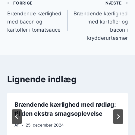
Indlægsnavigation
FORRIGE
NÆSTE
Brændende kærlighed
Brændende kærlighed
med bacon og
med kartofler og
kartofler i tomatsauce
bacon i
krydderurtesmør
Lignende indlæg
Brændende kærlighed med rødløg:
til den ekstra smagsoplevelse
Af
25. december 2024